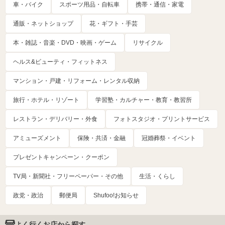
車・バイク
スポーツ用品・自転車
携帯・通信・家電
通販・ネットショップ
花・ギフト・手芸
本・雑誌・音楽・DVD・映画・ゲーム
リサイクル
ヘルス&ビューティ・フィットネス
マンション・戸建・リフォーム・レンタル収納
旅行・ホテル・リゾート
学習塾・カルチャー・教育・教習所
レストラン・デリバリー・外食
フォトスタジオ・プリントサービス
アミューズメント
保険・共済・金融
冠婚葬祭・イベント
プレゼントキャンペーン・クーポン
TV局・新聞社・フリーペーパー・その他
生活・くらし
政党・政治
郵便局
Shufoo!お知らせ
よく行くお店から探す