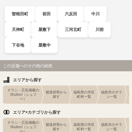
曽根田町
前田
六反田
中川
天神町
屋敷下
三河北町
川前
下谷地
屋敷中
この店舗へのその他の経路
エリアから探す
チラシ・広告掲載の
都道府県から
福島県の市区
福島市のチラ
Shufoo!（シュフ
探す
町村一覧
シ一覧
ー）
エリア×カテゴリから探す
チラシ・広告掲載の
都道府県から
福島県の市区
福島市のチラ
Shufoo!（シュフ
探す
町村一覧
シ一覧
ー）