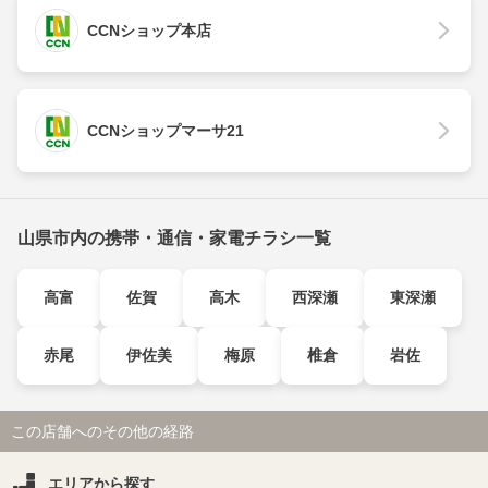
CCNショップ本店
CCNショップマーサ21
山県市内の携帯・通信・家電チラシ一覧
高富
佐賀
高木
西深瀬
東深瀬
赤尾
伊佐美
梅原
椎倉
岩佐
この店舗へのその他の経路
エリアから探す