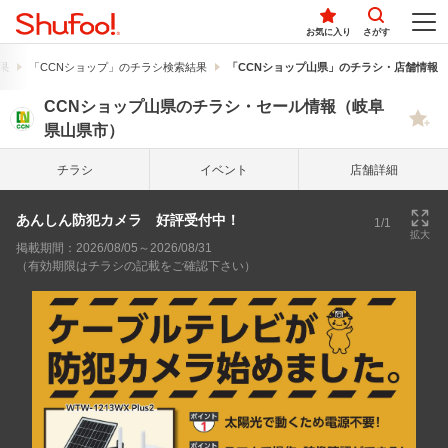
お気に入り
さがす
果
「CCNショップ」のチラシ検索結果
「CCNショップ山県」のチラシ・店舗情報
CCNショップ山県のチラシ・セール情報（岐阜
県山県市）
チラシ
イベント
店舗詳細
あんしん防犯カメラ 好評受付中！
1/1
拡大
掲載期間：2026/08/05～2026/08/31
（有効期限はチラシの記載をご確認下さい）