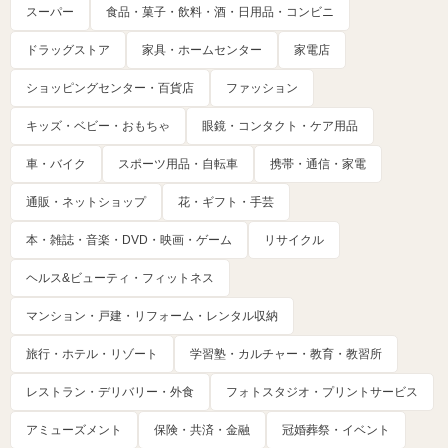
スーパー
食品・菓子・飲料・酒・日用品・コンビニ
ドラッグストア
家具・ホームセンター
家電店
ショッピングセンター・百貨店
ファッション
キッズ・ベビー・おもちゃ
眼鏡・コンタクト・ケア用品
車・バイク
スポーツ用品・自転車
携帯・通信・家電
通販・ネットショップ
花・ギフト・手芸
本・雑誌・音楽・DVD・映画・ゲーム
リサイクル
ヘルス&ビューティ・フィットネス
マンション・戸建・リフォーム・レンタル収納
旅行・ホテル・リゾート
学習塾・カルチャー・教育・教習所
レストラン・デリバリー・外食
フォトスタジオ・プリントサービス
アミューズメント
保険・共済・金融
冠婚葬祭・イベント