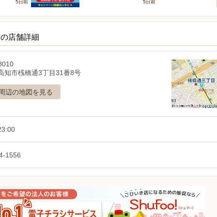
5日前
5日前
店の店舗詳細
8010
高知市桟橋通3丁目31番8号
周辺の地図を見る
3:00
4-1556