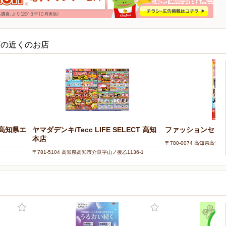
店の近くのお店
（高知県エ
ヤマダデンキ/Tecc LIFE SELECT 高知
ファッションセン
本店
〒780-0074 高知県高知市
〒781-5104 高知県高知市介良字山ノ後乙1136-1