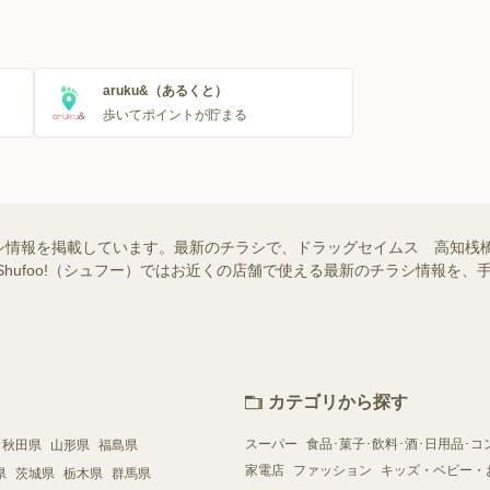
aruku&（あるくと）
歩いてポイントが貯まる
シ情報を掲載しています。最新のチラシで、ドラッグセイムス 高知桟
Shufoo!（シュフー）ではお近くの店舗で使える最新のチラシ情報を
カテゴリから探す
スーパー
食品･菓子･飲料･酒･日用品･コ
秋田県
山形県
福島県
家電店
ファッション
キッズ・ベビー・
県
茨城県
栃木県
群馬県