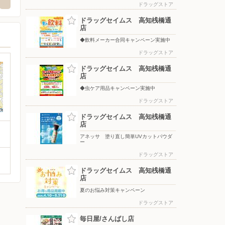
ドラッグストア
ドラッグセイムス 高知桟橋通
店
◆飲料メーカー合同キャンペーン実施中
ドラッグストア
ドラッグセイムス 高知桟橋通
店
◆虫ケア用品キャンペーン実施中
ドラッグストア
ドラッグセイムス 高知桟橋通
店
アネッサ 塗り直し簡単UVカットパウダ
ー
ドラッグストア
ドラッグセイムス 高知桟橋通
店
夏のお悩み対策キャンペーン
ドラッグストア
毎日屋/さんばし店