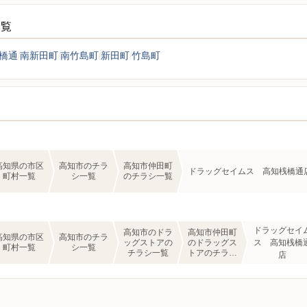
一覧
橋通
南新田町
南竹島町
新田町
竹島町
高知県の市区
高知市のチラ
高知市仲田町
ドラッグセイムス 高知桟橋通
町村一覧
シ一覧
のチラシ一覧
ドラッグセイ
高知市のドラ
高知市仲田町
高知県の市区
高知市のチラ
ッグストアの
のドラッグス
ス 高知桟橋
町村一覧
シ一覧
チラシ一覧
トアのチラシ
店
一覧