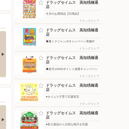
ドラッグセイムス 高知桟橋通
店
今月のお買得品【日用品】
ドラッグストア
ドラッグセイムス 高知桟橋通
店
◆夏トクジャンボキャンペーン実施中
ドラッグストア
ドラッグセイムス 高知桟橋通
店
◆楽天10000ポイント抽選キャン
◆夏トクジャンボキャンペーン実
ペーン
施中
◆楽天10000ポイント抽選キャンペーン
ドラッグストア
ドラッグセイムス 高知桟橋通
店
●セイムス子育て応援宣言
ドラッグストア
ケア用品キャンペー
実施中
ドラッグセイムス 高知桟橋通
店
象の虫ケア用品どれでも1
のお会計で2点以上…
●富士薬品から元気な毎日を応援