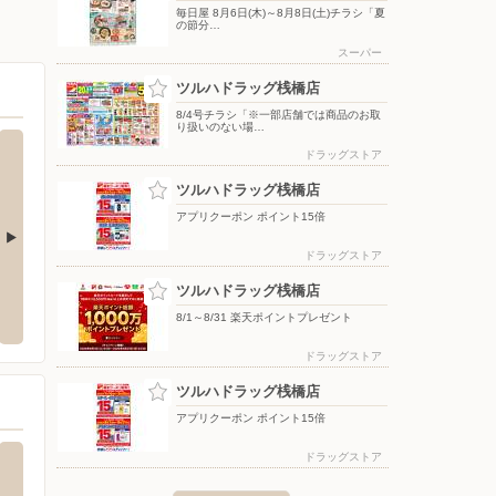
毎日屋 8月6日(木)～8月8日(土)チラシ「夏
の節分…
スーパー
ツルハドラッグ桟橋店
8/4号チラシ「※一部店舗では商品のお取
り扱いのない場…
ドラッグストア
ツルハドラッグ桟橋店
アプリクーポン ポイント15倍
ドラッグストア
ターしまむら/南金田店
ドラッグセイムス 高須店
シュフ
ツルハドラッグ桟橋店
南金田3-17
〒781-8104 高知県高知市高須2丁目6-66
〒108-0
8/1～8/31 楽天ポイントプレゼント
ドラッグストア
ツルハドラッグ桟橋店
アプリクーポン ポイント15倍
ドラッグストア