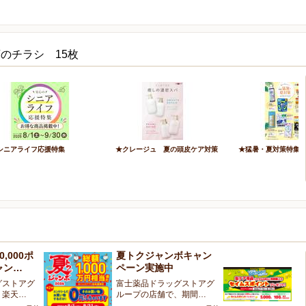
のチラシ 15枚
シニアライフ応援特集
★クレージュ 夏の頭皮ケア対策
★猛暑・夏対策特集
,000ポ
夏トクジャンボキャン
虫
ャン…
ペーン実施中
ン
グストアグ
富士薬品ドラッグストアグ
対
、楽天…
ループの店舗で、期間…
回