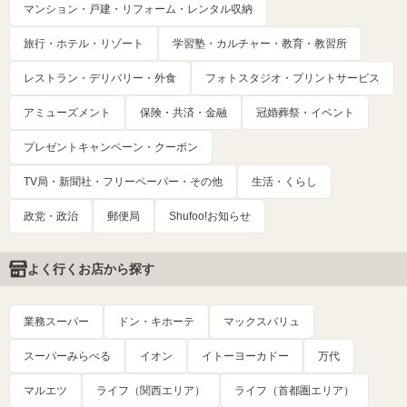
マンション・戸建・リフォーム・レンタル収納
旅行・ホテル・リゾート
学習塾・カルチャー・教育・教習所
レストラン・デリバリー・外食
フォトスタジオ・プリントサービス
アミューズメント
保険・共済・金融
冠婚葬祭・イベント
プレゼントキャンペーン・クーポン
TV局・新聞社・フリーペーパー・その他
生活・くらし
政党・政治
郵便局
Shufoo!お知らせ
よく行くお店から探す
業務スーパー
ドン・キホーテ
マックスバリュ
スーパーみらべる
イオン
イトーヨーカドー
万代
マルエツ
ライフ（関西エリア）
ライフ（首都圏エリア）