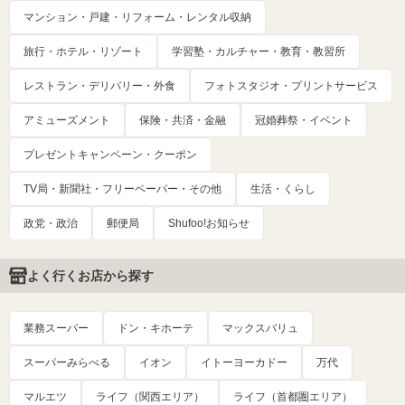
マンション・戸建・リフォーム・レンタル収納
旅行・ホテル・リゾート
学習塾・カルチャー・教育・教習所
レストラン・デリバリー・外食
フォトスタジオ・プリントサービス
アミューズメント
保険・共済・金融
冠婚葬祭・イベント
プレゼントキャンペーン・クーポン
TV局・新聞社・フリーペーパー・その他
生活・くらし
政党・政治
郵便局
Shufoo!お知らせ
よく行くお店から探す
業務スーパー
ドン・キホーテ
マックスバリュ
スーパーみらべる
イオン
イトーヨーカドー
万代
マルエツ
ライフ（関西エリア）
ライフ（首都圏エリア）