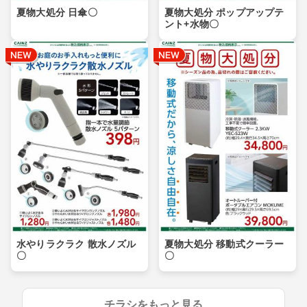
夏物大処分 日傘〇
夏物大処分 ポップアップテ
ント+水物〇
水やりラクラク 散水ノズル
夏物大処分 移動式クーラー
〇
〇
チラシをもっと見る