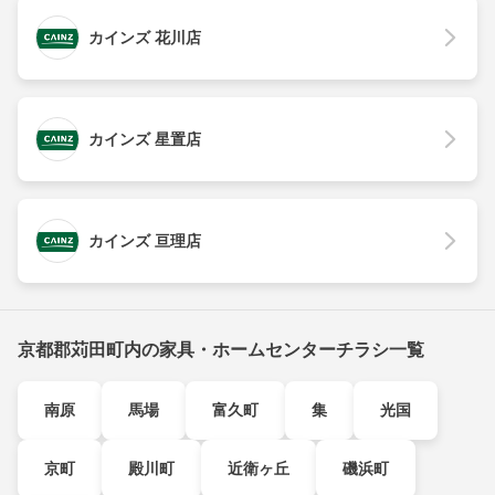
カインズ 花川店
カインズ 星置店
カインズ 亘理店
京都郡苅田町内の家具・ホームセンターチラシ一覧
南原
馬場
富久町
集
光国
京町
殿川町
近衛ヶ丘
磯浜町