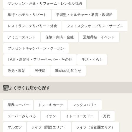
マンション・戸建・リフォーム・レンタル収納
旅行・ホテル・リゾート
学習塾・カルチャー・教育・教習所
レストラン・デリバリー・外食
フォトスタジオ・プリントサービス
アミューズメント
保険・共済・金融
冠婚葬祭・イベント
プレゼントキャンペーン・クーポン
TV局・新聞社・フリーペーパー・その他
生活・くらし
政党・政治
郵便局
Shufoo!お知らせ
よく行くお店から探す
業務スーパー
ドン・キホーテ
マックスバリュ
スーパーみらべる
イオン
イトーヨーカドー
万代
マルエツ
ライフ（関西エリア）
ライフ（首都圏エリア）