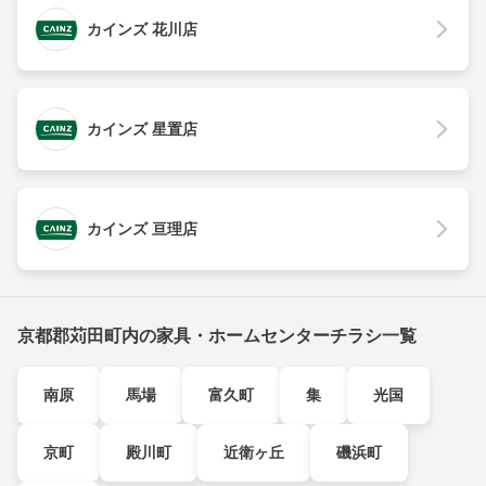
カインズ 花川店
カインズ 星置店
カインズ 亘理店
京都郡苅田町内の家具・ホームセンターチラシ一覧
南原
馬場
富久町
集
光国
京町
殿川町
近衛ヶ丘
磯浜町