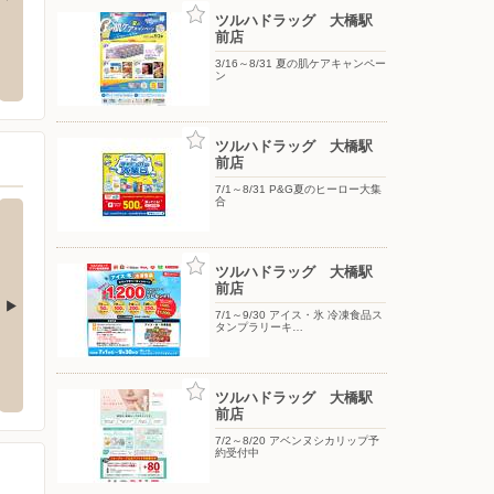
ツルハドラッグ 大橋駅
前店
クランド福岡春日店
ケーズデンキ/福岡長浜店
スーパ
店
3/16～8/31 夏の肌ケアキャンペー
下白水南1-1
〒810-0072 福岡県福岡市中央区長浜一丁目4番52号
ン
〒812-
ツルハドラッグ 大橋駅
前店
7/1～8/31 P&G夏のヒーロー大集
合
ツルハドラッグ 大橋駅
前店
7/1～9/30 アイス・氷 冷凍食品ス
タンプラリーキ…
砂店
ツルハドラッグ 薬院駅前店
ツルハ
区高砂２丁目7-1
〒810-0012 福岡市中央区白金1丁目21-15
〒810-
ツルハドラッグ 大橋駅
前店
7/2～8/20 アベンヌシカリップ予
約受付中