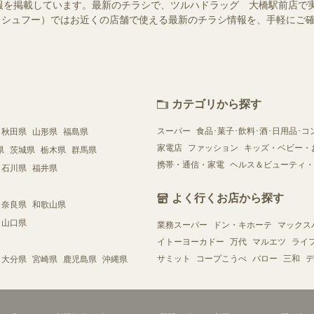
報を掲載しています。最新のチラシで、ツルハドラッグ 大橋駅前店で
oo!（シュフー）ではお近くの店舗で使える最新のチラシ情報を、手軽に
カテゴリから探す
スーパー
食品･菓子･飲料･酒･日用品･コ
秋田県
山形県
福島県
家電店
ファッション
キッズ・ベビー・
県
茨城県
栃木県
群馬県
携帯・通信・家電
ヘルス＆ビューティ・
石川県
福井県
よく行くお店から探す
奈良県
和歌山県
山口県
業務スーパー
ドン・キホーテ
マックス
イトーヨーカドー
万代
マルエツ
ライ
サミット
コープこうべ
バロー
三和
デ
大分県
宮崎県
鹿児島県
沖縄県