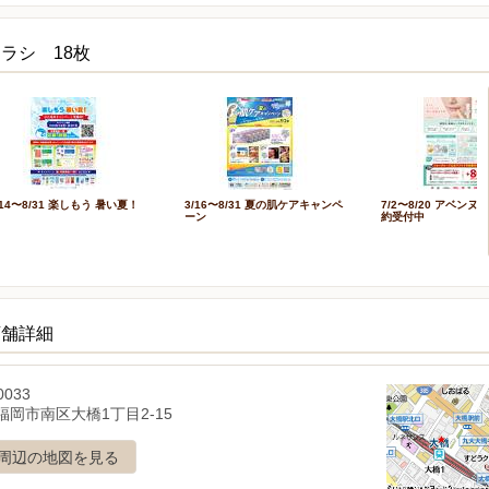
ラシ 18枚
/14〜8/31 楽しもう 暑い夏！
3/16〜8/31 夏の肌ケアキャンペ
7/2〜8/20 アベン
ーン
約受付中
店舗詳細
0033
福岡市南区大橋1丁目2-15
周辺の地図を見る