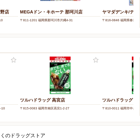
紫野店
MEGAドン・キホーテ 那珂川店
ヤマダデンキ/テッ
10
〒811-1201 福岡県那珂川市片縄4-31
〒816-0846 福岡県春日市
ツルハドラッグ 高宮店
ツルハドラッグ 高
-10
〒815-0083 福岡市南区高宮1-2-27
〒810-0011 福岡市中央
近くのドラッグストア