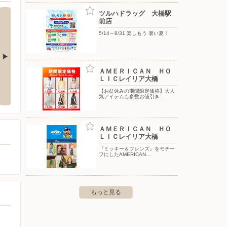
ツルハドラッグ 大橋駅
前店
5/14～8/31 楽しもう 暑い夏！
ＡＭＥＲＩＣＡＮ ＨＯ
 福岡梅光園店
ＬＩＣレイリア大橋
【お盆休みの期間限定価格】大人
中央区梅光園3-3-8
気アイテムも多数お値引き…
ＡＭＥＲＩＣＡＮ ＨＯ
ＬＩＣレイリア大橋
『ミッキー＆フレンズ』をモチー
フにしたAMERICAN…
もっと見る