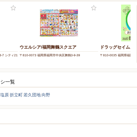
ウエルシア/福岡舞鶴スクエア
ドラッグセイムス
-7 シティ21
〒810-0073 福岡県福岡市中央区舞鶴3-9-39
〒810-0035 福岡県福岡市
ラシ一覧
塩原
折立町
若久団地
向野