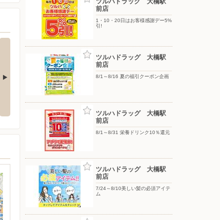
ツルハドラッグ 大橋駅
前店
1・10・20日はお客様感謝デー5%
引!
ツルハドラッグ 大橋駅
前店
8/1～8/16 夏の福引クーポン企画
ヌシカリップ予
7/1〜8/31 P&G夏のヒーロー大集
8/1〜8/15 花王家庭品全品20％還
合
元
ツルハドラッグ 大橋駅
前店
8/1～8/31 栄養ドリンク10％還元
ツルハドラッグ 大橋駅
前店
7/24～8/10美しい髪の必須アイテ
ム