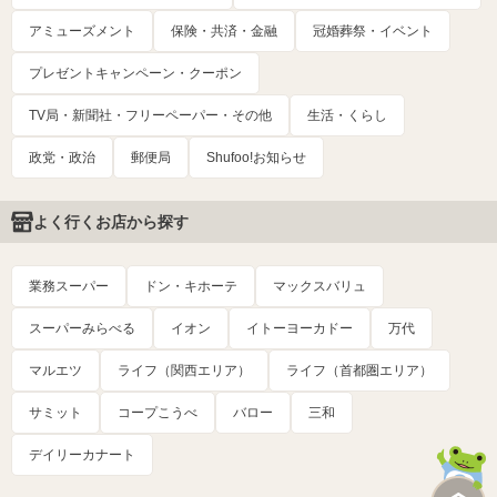
アミューズメント
保険・共済・金融
冠婚葬祭・イベント
プレゼントキャンペーン・クーポン
TV局・新聞社・フリーペーパー・その他
生活・くらし
政党・政治
郵便局
Shufoo!お知らせ
よく行くお店から探す
業務スーパー
ドン・キホーテ
マックスバリュ
スーパーみらべる
イオン
イトーヨーカドー
万代
マルエツ
ライフ（関西エリア）
ライフ（首都圏エリア）
サミット
コープこうべ
バロー
三和
デイリーカナート