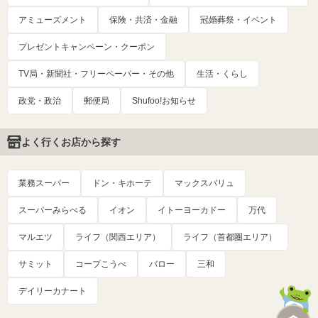
アミューズメント
保険・共済・金融
冠婚葬祭・イベント
プレゼントキャンペーン・クーポン
TV局・新聞社・フリーペーパー・その他
生活・くらし
政党・政治
郵便局
Shufoo!お知らせ
よく行くお店から探す
業務スーパー
ドン・キホーテ
マックスバリュ
スーパーみらべる
イオン
イトーヨーカドー
万代
マルエツ
ライフ（関西エリア）
ライフ（首都圏エリア）
サミット
コープこうべ
バロー
三和
デイリーカナート