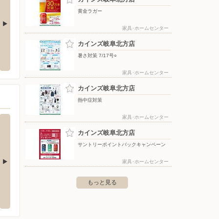
黄金ラガー
家具･ホームセンター
カインズ岐阜北方店
ウエルシア/岐阜鷺山店
DCM
暑さ対策 7/17号○
茜部本郷2-11
〒502-0858 岐阜県岐阜市下土居2-8-11
〒501-
家具･ホームセンター
カインズ岐阜北方店
熱中症対策
家具･ホームセンター
カインズ岐阜北方店
サントリーポイントバックキャンペーン
家具･ホームセンター
カインズ 可児店
カイン
もっと見る
二重堀字芒原81
〒509-0213 可児市瀬田828
〒463-