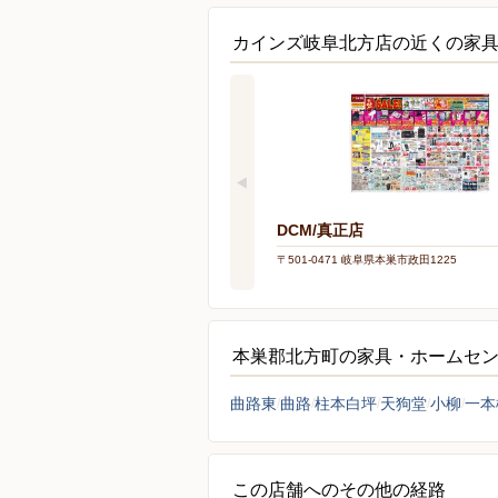
カインズ岐阜北方店の近くの家
DCM/真正店
〒501-0471 岐阜県本巣市政田1225
本巣郡北方町の家具・ホームセ
曲路東
曲路
柱本白坪
天狗堂
小柳
一本
この店舗へのその他の経路