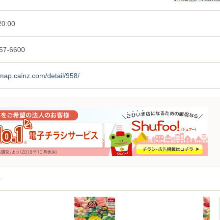
0:00
57-6600
/map.cainz.com/detail/958/
店