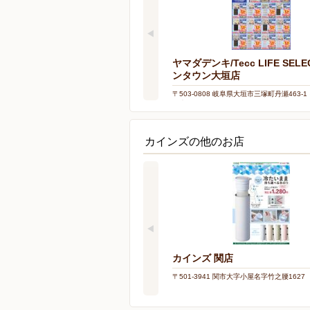
ヤマダデンキ/Tecc LIFE SELE
ンタウン大垣店
〒503-0808 岐阜県大垣市三塚町丹瀬463-
ン大垣 WEST1F・2F
カインズの他のお店
カインズ 関店
〒501-3941 関市大字小屋名字竹之腰1627