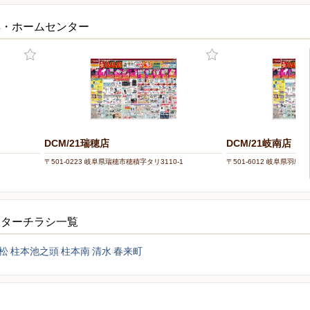
具・ホームセンター
DCM/21瑞穂店
DCM/21岐南店
〒501-0223 岐阜県瑞穂市穂積字タリ3110-1
〒501-6012 岐阜県羽島郡
ンターチラシ一覧
松
柱本池之頭
柱本南
清水
春来町