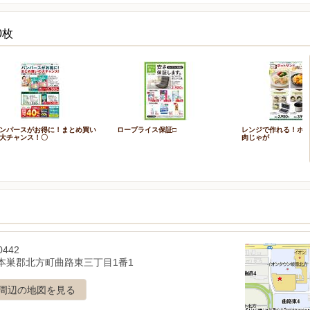
0枚
ンパースがお得に！まとめ買い
ロープライス保証□
レンジで作れる！ホ
大チャンス！〇
肉じゃが
0442
本巣郡北方町曲路東三丁目1番1
周辺の地図を見る