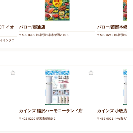
CT イオ
バロー/都通店
バロー/茜部本郷店
〒500-8309 岐阜県岐阜市都通2-10-1
〒500-8262 岐阜県岐阜市
1 イオンタウ
カインズ 稲沢ハーモニーランド店
カインズ 小牧店
〒492-8229 稲沢市稲島5-2
〒485-0021 小牧市大字