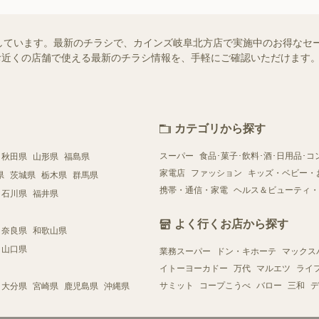
しています。最新のチラシで、カインズ岐阜北方店で実施中のお得なセ
）ではお近くの店舗で使える最新のチラシ情報を、手軽にご確認いただけま
カテゴリから探す
スーパー
食品･菓子･飲料･酒･日用品･コ
秋田県
山形県
福島県
家電店
ファッション
キッズ・ベビー・
県
茨城県
栃木県
群馬県
携帯・通信・家電
ヘルス＆ビューティ・
石川県
福井県
よく行くお店から探す
奈良県
和歌山県
山口県
業務スーパー
ドン・キホーテ
マックス
イトーヨーカドー
万代
マルエツ
ライ
サミット
コープこうべ
バロー
三和
デ
大分県
宮崎県
鹿児島県
沖縄県