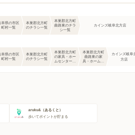
本巣郡北方町
岐阜県の市区
本巣郡北方町
曲路東のチラ
カインズ岐阜北方店
町村一覧
のチラシ一覧
シ一覧
本巣郡北方町
本巣郡北方町
カインズ岐阜
岐阜県の市区
本巣郡北方町
の家具・ホー
曲路東の家
町村一覧
のチラシ一覧
方店
ムセンターの
具・ホームセ
チラシ一覧
ンターのチラ
シ一覧
aruku&（あるくと）
歩いてポイントが貯まる