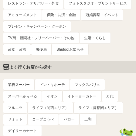
レストラン・デリバリー・外食
フォトスタジオ・プリントサービス
アミューズメント
保険・共済・金融
冠婚葬祭・イベント
プレゼントキャンペーン・クーポン
TV局・新聞社・フリーペーパー・その他
生活・くらし
政党・政治
郵便局
Shufoo!お知らせ
よく行くお店から探す
業務スーパー
ドン・キホーテ
マックスバリュ
スーパーみらべる
イオン
イトーヨーカドー
万代
マルエツ
ライフ（関西エリア）
ライフ（首都圏エリア）
サミット
コープこうべ
バロー
三和
デイリーカナート