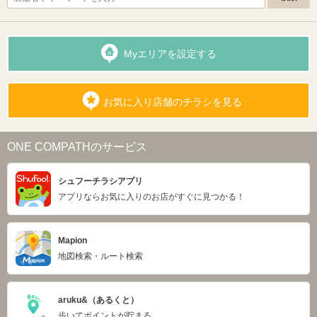
Myエリアを設定する
お気に入り店舗のチラシを見る
ONE COMPATHのサービス
シュフーチラシアプリ
アプリならお気に入りのお店がすぐに見つかる！
Mapion
地図検索・ルート検索
aruku&（あるくと）
歩いてポイントが貯まる