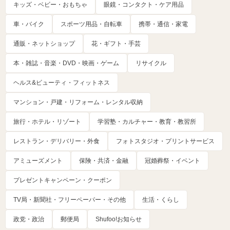
キッズ・ベビー・おもちゃ
眼鏡・コンタクト・ケア用品
車・バイク
スポーツ用品・自転車
携帯・通信・家電
通販・ネットショップ
花・ギフト・手芸
本・雑誌・音楽・DVD・映画・ゲーム
リサイクル
ヘルス&ビューティ・フィットネス
マンション・戸建・リフォーム・レンタル収納
旅行・ホテル・リゾート
学習塾・カルチャー・教育・教習所
レストラン・デリバリー・外食
フォトスタジオ・プリントサービス
アミューズメント
保険・共済・金融
冠婚葬祭・イベント
プレゼントキャンペーン・クーポン
TV局・新聞社・フリーペーパー・その他
生活・くらし
政党・政治
郵便局
Shufoo!お知らせ