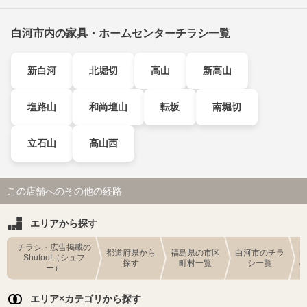
白河市内の家具・ホームセンターチラシ一覧
新白河
北堀切
高山
新高山
塩路山
和尚壇山
転坂
南堀切
立石山
高山西
この店舗へのその他の経路
エリアから探す
チラシ・広告掲載の
都道府県から
福島県の市区
白河市のチラ
Shufoo!（シュフ
探す
町村一覧
シ一覧
ー）
エリア×カテゴリから探す