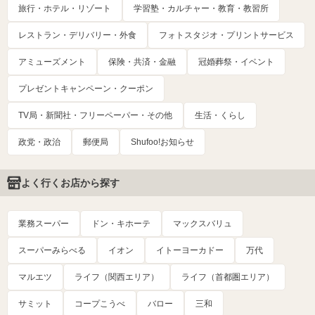
旅行・ホテル・リゾート
学習塾・カルチャー・教育・教習所
レストラン・デリバリー・外食
フォトスタジオ・プリントサービス
アミューズメント
保険・共済・金融
冠婚葬祭・イベント
プレゼントキャンペーン・クーポン
TV局・新聞社・フリーペーパー・その他
生活・くらし
政党・政治
郵便局
Shufoo!お知らせ
よく行くお店から探す
業務スーパー
ドン・キホーテ
マックスバリュ
スーパーみらべる
イオン
イトーヨーカドー
万代
マルエツ
ライフ（関西エリア）
ライフ（首都圏エリア）
サミット
コープこうべ
バロー
三和