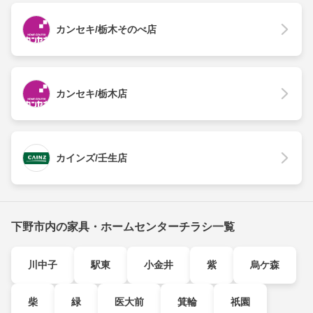
カンセキ/栃木そのべ店
カンセキ/栃木店
カインズ/壬生店
下野市内の家具・ホームセンターチラシ一覧
川中子
駅東
小金井
紫
烏ケ森
柴
緑
医大前
箕輪
祇園