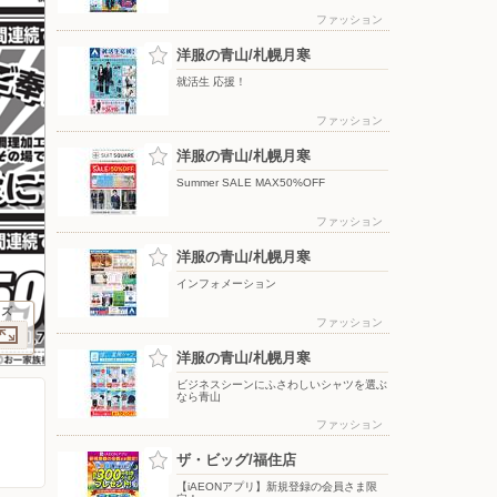
ファッション
洋服の青山/札幌月寒
就活生 応援！
ファッション
洋服の青山/札幌月寒
Summer SALE MAX50%OFF
ファッション
洋服の青山/札幌月寒
インフォメーション
イズ
ファッション
洋服の青山/札幌月寒
ビジネスシーンにふさわしいシャツを選ぶ
なら青山
ファッション
ザ・ビッグ/福住店
【iAEONアプリ】新規登録の会員さま限