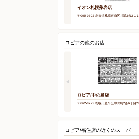
イオン札幌藻岩店
〒005-0802 北海道札幌市南区川沿2条2-1-1
ロピアの他のお店
ロピア/中の島店
〒062-0922 札幌市豊平区中の島2条6丁目2
ロピア/福住店の近くのスーパー