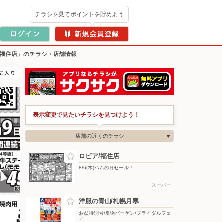
チラシを見てポイントを貯めよう
/福住店」のチラシ・店舗情報
表示変更で見たいチラシを見つけよう！
店舗の近くのチラシ
ロピア/福住店
8/6(木)ハムの日セール！
スーパー
洋服の青山/札幌月寒
お盆特別号/夏物バーゲン/ブライダルフェ
ア