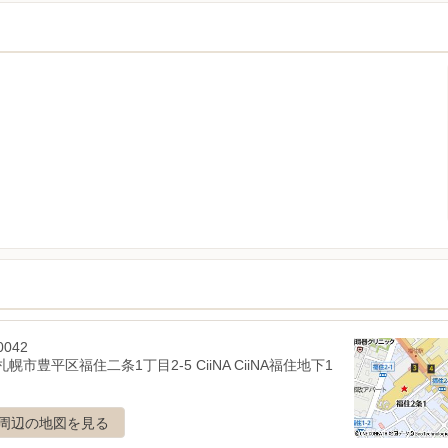
0042
幌市豊平区福住二条1丁目2-5 CiiNA CiiNA福住地下1
周辺の地図を見る