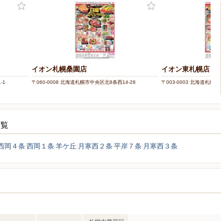
イオン札幌桑園店
イオン東札幌店
-1
〒060-0008 北海道札幌市中央区北8条西14-28
〒003-0003 北海道札幌
一覧
西岡４条
西岡１条
羊ケ丘
月寒西２条
平岸７条
月寒西３条