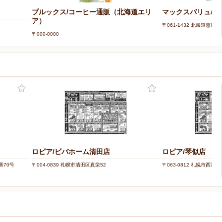
ブルックス/コーヒー通販（北海道エリ
マックスバリュ/恵
ア）
〒061-1432 北海道恵庭市
〒000-0000
ロピア/ビバホーム清田店
ロピア/琴似店
番70号
〒004-0839 札幌市清田区真栄52
〒063-0812 札幌市西区琴似2