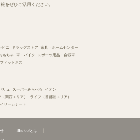
情報をぜひご活用ください。
ンビニ
ドラッグストア
家具・ホームセンター
おもちゃ
車・バイク
スポーツ用品・自転車
フィットネス
バリュ
スーパーみらべる
イオン
フ（関西エリア）
ライフ（首都圏エリア）
イリーカナート
せ
Shufoo!とは