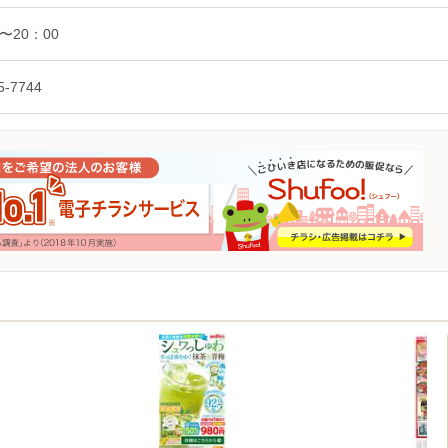
0〜20：00
5-7744