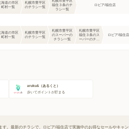
札幌市豊平区
北海道の市区
札幌市豊平区
福住３条のチ
ロピア/福住店
町村一覧
のチラシ一覧
ラシ一覧
札幌市豊平区
札幌市豊平区
北海道の市区
札幌市豊平区
のスーパーの
福住３条のス
ロピア/福住
町村一覧
のチラシ一覧
チラシ一覧
ーパーのチラ
シ一覧
aruku&（あるくと）
歩いてポイントが貯まる
ます。最新のチラシで、ロピア/福住店で実施中のお得なセールやキャ