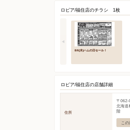
ロピア/福住店のチラシ 1枚
8/6(木)ハムの日セール！
ロピア/福住店の店舗詳細
〒062-
北海道札
階
住所
この