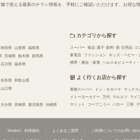
近くの店舗で使える最新のチラシ情報を、手軽にご確認いただけます。お得な
カテゴリから探す
スーパー
食品･菓子･飲料･酒･日用品･コ
秋田県
山形県
福島県
家電店
ファッション
キッズ・ベビー・
県
茨城県
栃木県
群馬県
携帯・通信・家電
ヘルス＆ビューティ・
石川県
福井県
よく行くお店から探す
奈良県
和歌山県
山口県
業務スーパー
ドン・キホーテ
マックス
イトーヨーカドー
万代
マルエツ
ライ
サミット
コープこうべ
バロー
三和
デ
大分県
宮崎県
鹿児島県
沖縄県
「Shufoo!」利用規約
よくあるご質問
ご利用についてのお問い合わ