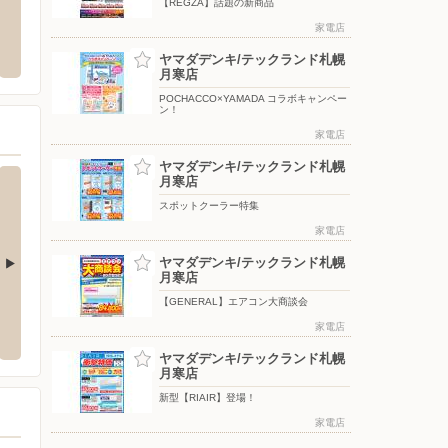
【REGZA】話題の新商品
庭店
イオン札幌旭ヶ丘店
イオン
家電店
恵央町11-1
〒064-0808 北海道札幌市中央区南八条西25丁目2-1
〒062-
ヤマダデンキ/テックランド札幌
月寒店
POCHACCO×YAMADA コラボキャンペー
ン！
家電店
ヤマダデンキ/テックランド札幌
月寒店
スポットクーラー特集
家電店
ヤマダデンキ/テックランド札幌
月寒店
【GENERAL】エアコン大商談会
ロピア/屯田店
ロピア
家電店
条1-4-1CiiNA CiiNA琴似B1
〒002-0858 札幌市北区屯田8条3丁目5-1屯田1階
〒030-0
ヤマダデンキ/テックランド札幌
月寒店
新型【RIAIR】登場！
家電店