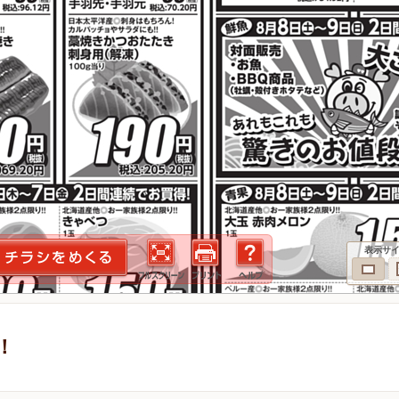
表示サ
！