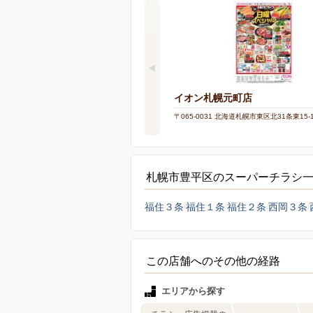
イオン札幌元町店
〒065-0031 北海道札幌市東区北31条東15-1
札幌市豊平区のスーパーチラシ
福住３条
福住１条
福住２条
西岡３条
この店舗へのその他の経路
エリアから探す