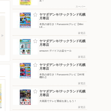
定！
スーパー
ヤマダデンキ/テックランド札幌
月寒店
本気の値引き！Panasonicテレビ【Mini
LE…
家電店
ヤマダデンキ/テックランド札幌
月寒店
amazon デバイスお盆セール
家電店
ヤマダデンキ/テックランド札幌
月寒店
本気の値引き！Panasonicテレビ【4K有
機EL】
家電店
ヤマダデンキ/テックランド札幌
月寒店
大画面でテレビ番組を楽しもう！
家電店