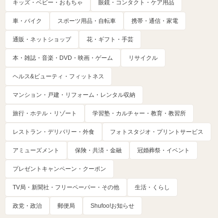
キッズ・ベビー・おもちゃ
眼鏡・コンタクト・ケア用品
車・バイク
スポーツ用品・自転車
携帯・通信・家電
通販・ネットショップ
花・ギフト・手芸
本・雑誌・音楽・DVD・映画・ゲーム
リサイクル
ヘルス&ビューティ・フィットネス
マンション・戸建・リフォーム・レンタル収納
旅行・ホテル・リゾート
学習塾・カルチャー・教育・教習所
レストラン・デリバリー・外食
フォトスタジオ・プリントサービス
アミューズメント
保険・共済・金融
冠婚葬祭・イベント
プレゼントキャンペーン・クーポン
TV局・新聞社・フリーペーパー・その他
生活・くらし
政党・政治
郵便局
Shufoo!お知らせ