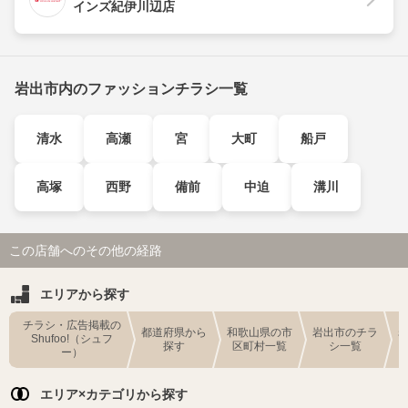
インズ紀伊川辺店
岩出市内のファッションチラシ一覧
清水
高瀬
宮
大町
船戸
高塚
西野
備前
中迫
溝川
この店舗へのその他の経路
エリアから探す
チラシ・広告掲載の
都道府県から
和歌山県の市
岩出市のチラ
Shufoo!（シュフ
探す
区町村一覧
シ一覧
ー）
エリア×カテゴリから探す