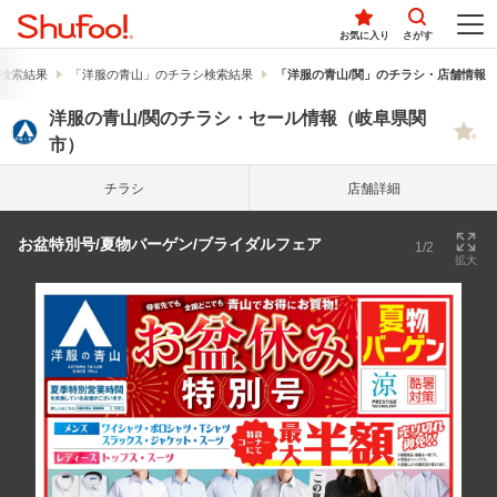
お気に入り
さがす
検索結果
「洋服の青山」のチラシ検索結果
「洋服の青山/関」のチラシ・店舗情報
洋服の青山/関のチラシ・セール情報（岐阜県関
市）
チラシ
店舗詳細
お盆特別号/夏物バーゲン/ブライダルフェア
1/2
拡大