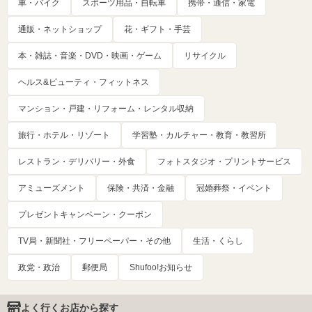
車・バイク
スポーツ用品・自転車
携帯・通信・家電
通販・ネットショップ
花・ギフト・手芸
本・雑誌・音楽・DVD・映画・ゲーム
リサイクル
ヘルス&ビューティ・フィットネス
マンション・戸建・リフォーム・レンタル収納
旅行・ホテル・リゾート
学習塾・カルチャー・教育・教習所
レストラン・デリバリー・外食
フォトスタジオ・プリントサービス
アミューズメント
保険・共済・金融
冠婚葬祭・イベント
プレゼントキャンペーン・クーポン
TV局・新聞社・フリーペーパー・その他
生活・くらし
政党・政治
郵便局
Shufoo!お知らせ
よく行くお店から探す