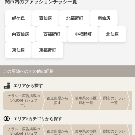
関市内のファッションチラシ一覧
緑ケ丘
西仙房
北福野町
南仙房
向西仙房
西福野町
中福野町
北仙房
東仙房
東福野町
この店舗へのその他の経路
エリアから探す
チラシ・広告掲載の
都道府県から
岐阜県の市区
関市のチラシ
Shufoo!（シュフ
探す
町村一覧
一覧
ー）
エリア×カテゴリから探す
チラシ・広告掲載の
都道府県から
岐阜県の市区
関市のチラシ
Shufoo!（シュフ