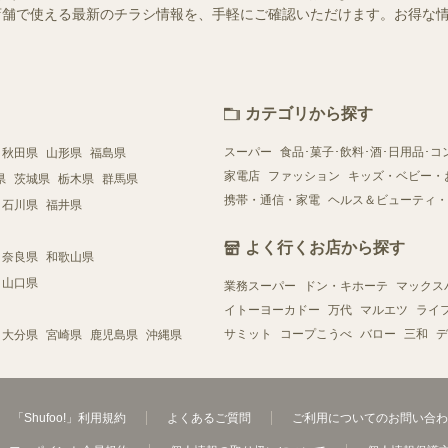
近くの店舗で使える最新のチラシ情報を、手軽にご確認いただけます。お得な
カテゴリから探す
スーパー
食品･菓子･飲料･酒･日用品･コ
秋田県
山形県
福島県
家電店
ファッション
キッズ・ベビー・
県
茨城県
栃木県
群馬県
携帯・通信・家電
ヘルス＆ビューティ・
石川県
福井県
よく行くお店から探す
奈良県
和歌山県
山口県
業務スーパー
ドン・キホーテ
マックス
イトーヨーカドー
万代
マルエツ
ライ
サミット
コープこうべ
バロー
三和
デ
大分県
宮崎県
鹿児島県
沖縄県
「Shufoo!」利用規約
よくあるご質問
ご利用についてのお問い合わ