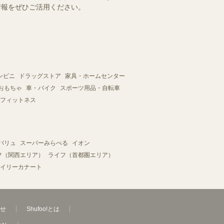
情報をぜひご活用ください。
ンビニ
ドラッグストア
家具・ホームセンター
おもちゃ
車・バイク
スポーツ用品・自転車
フィットネス
バリュ
スーパーみらべる
イオン
フ（関西エリア）
ライフ（首都圏エリア）
イリーカナート
せ
Shufoo!とは