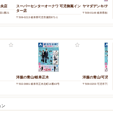
中央店
スーパーセンターオークワ 可児御嵩イン
ヤマダデンキ/テッ
ター店
目1番21
〒509-0146 岐阜県各務
〒509-0213 岐阜県可児市瀬田871-1
洋服の青山/岐阜正木
洋服の青山/可児
〒502-0881 岐阜市正木北町14番43号
〒509-0203 可児市下恵土
ョン