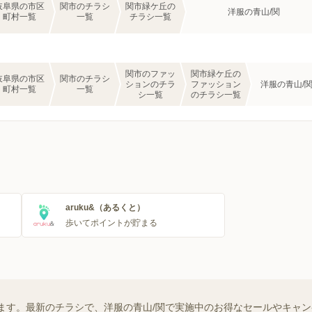
岐阜県の市区
関市のチラシ
関市緑ケ丘の
洋服の青山/関
町村一覧
一覧
チラシ一覧
関市のファッ
関市緑ケ丘の
岐阜県の市区
関市のチラシ
ションのチラ
ファッション
洋服の青山/
町村一覧
一覧
シ一覧
のチラシ一覧
aruku&（あるくと）
歩いてポイントが貯まる
ます。最新のチラシで、洋服の青山/関で実施中のお得なセールやキャ