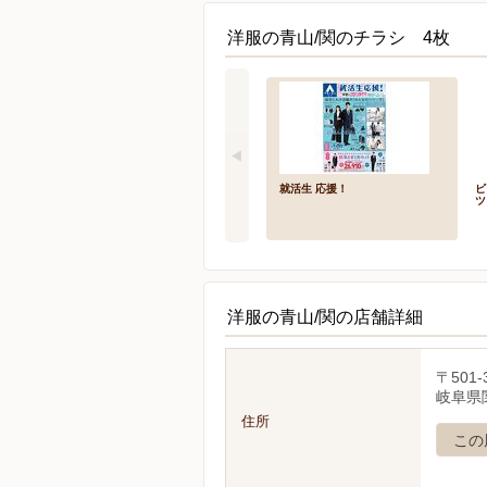
洋服の青山/関のチラシ 4枚
就活生 応援！
ビ
ツ
洋服の青山/関の店舗詳細
〒501-
岐阜県
住所
この