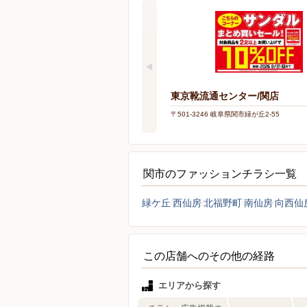
東京靴流通センター/関店
〒501-3246 岐阜県関市緑が丘2-55
関市のファッションチラシ一覧
緑ケ丘
西仙房
北福野町
南仙房
向西仙
この店舗へのその他の経路
エリアから探す