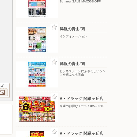
Summer SALE MAX50%OFF
洋服の青山/関
インフォメーション
洋服の青山/関
ビジネスシーンにふさわしいシャ
ツを選ぶなら青山
イズ
V・ドラッグ 関緑ヶ丘店
今週のお得なチラシ！8/5～8/10
V・ドラッグ 関緑ヶ丘店