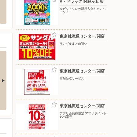
V・ドラッグ 関緑ヶ丘店
クランド各務原店
ホームセンターバロー/関緑ヶ丘店
バース
ルビットクレカ新規入会キャンペ
ーン！
原市鵜沼三ツ池町3-132
〒501-3246 岐阜県関市緑ヶ丘1-1-64
〒504-
東京靴流通センター/関店
サンダルまとめ買い
東京靴流通センター/関店
店舗受取サービス
洋服の青山/江南
洋服の
5673番地
〒483-8223 江南市赤童子町御宿5番地
〒500-
東京靴流通センター/関店
アプリ会員様限定 アプリポイント
10%還元