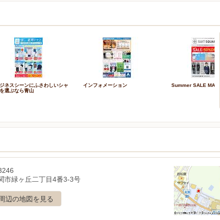
ジネスシーンにふさわしいシャ
インフォメーション
Summer SALE MAX
を選ぶなら青山
3246
関市緑ヶ丘二丁目4番3-3号
周辺の地図を見る