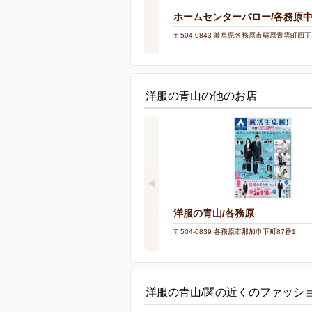
ホームセンターバロー/各務原
〒504-0843 岐阜県各務原市蘇原青雲町四丁
洋服の青山の他のお店
洋服の青山/各務原
〒504-0839 各務原市那加巾下町87番1
洋服の青山/関の近くのファッシ