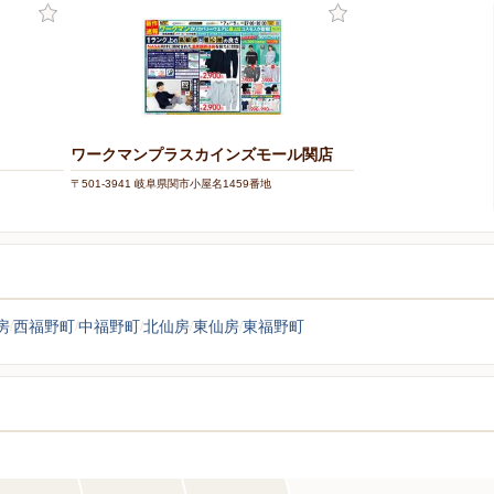
ワークマンプラスカインズモール関店
〒501-3941 岐阜県関市小屋名1459番地
房
西福野町
中福野町
北仙房
東仙房
東福野町