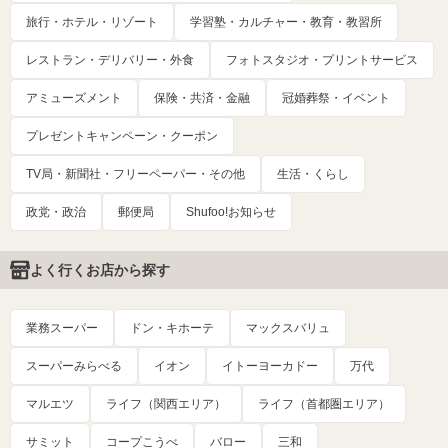
旅行・ホテル・リゾート
学習塾・カルチャー・教育・教習所
レストラン・デリバリー・外食
フォトスタジオ・プリントサービス
アミューズメント
保険・共済・金融
冠婚葬祭・イベント
プレゼントキャンペーン・クーポン
TV局・新聞社・フリーペーパー・その他
生活・くらし
政党・政治
郵便局
Shufoo!お知らせ
よく行くお店から探す
業務スーパー
ドン・キホーテ
マックスバリュ
スーパーみらべる
イオン
イトーヨーカドー
万代
マルエツ
ライフ（関西エリア）
ライフ（首都圏エリア）
サミット
コープこうべ
バロー
三和