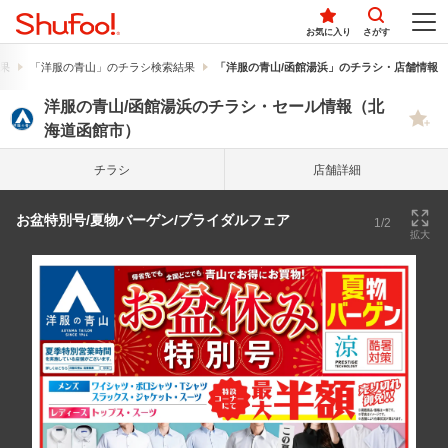
お気に入り
さがす
果
「洋服の青山」のチラシ検索結果
「洋服の青山/函館湯浜」のチラシ・店舗情報
洋服の青山/函館湯浜のチラシ・セール情報（北
海道函館市）
チラシ
店舗詳細
お盆特別号/夏物バーゲン/ブライダルフェア
1/2
拡大