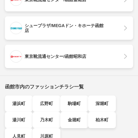
シュープラザ/MEGAドン・キホーテ函館
店
東京靴流通センター/函館昭和店
函館市内のファッションチラシ一覧
湯浜町
広野町
駒場町
深堀町
湯川町
乃木町
金堀町
柏木町
人見町
川原町