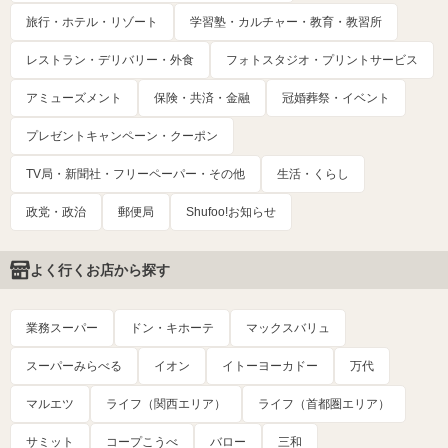
旅行・ホテル・リゾート
学習塾・カルチャー・教育・教習所
レストラン・デリバリー・外食
フォトスタジオ・プリントサービス
アミューズメント
保険・共済・金融
冠婚葬祭・イベント
プレゼントキャンペーン・クーポン
TV局・新聞社・フリーペーパー・その他
生活・くらし
政党・政治
郵便局
Shufoo!お知らせ
よく行くお店から探す
業務スーパー
ドン・キホーテ
マックスバリュ
スーパーみらべる
イオン
イトーヨーカドー
万代
マルエツ
ライフ（関西エリア）
ライフ（首都圏エリア）
サミット
コープこうべ
バロー
三和