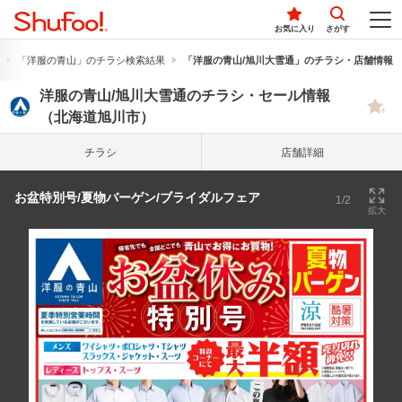
お気に入り
さがす
「洋服の青山」のチラシ検索結果
「洋服の青山/旭川大雪通」のチラシ・店舗情報
洋服の青山/旭川大雪通のチラシ・セール情報
（北海道旭川市）
チラシ
店舗詳細
お盆特別号/夏物バーゲン/ブライダルフェア
1/2
拡大