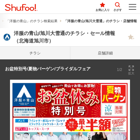
お気に入り
さがす
「洋服の青山」のチラシ検索結果
「洋服の青山/旭川大雪通」のチラシ・店舗情報
洋服の青山/旭川大雪通のチラシ・セール情報
（北海道旭川市）
チラシ
店舗詳細
お盆特別号/夏物バーゲン/ブライダルフェア
1/2
拡大