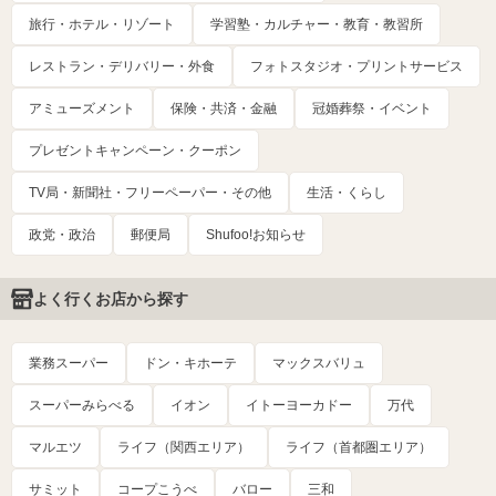
旅行・ホテル・リゾート
学習塾・カルチャー・教育・教習所
レストラン・デリバリー・外食
フォトスタジオ・プリントサービス
アミューズメント
保険・共済・金融
冠婚葬祭・イベント
プレゼントキャンペーン・クーポン
TV局・新聞社・フリーペーパー・その他
生活・くらし
政党・政治
郵便局
Shufoo!お知らせ
よく行くお店から探す
業務スーパー
ドン・キホーテ
マックスバリュ
スーパーみらべる
イオン
イトーヨーカドー
万代
マルエツ
ライフ（関西エリア）
ライフ（首都圏エリア）
サミット
コープこうべ
バロー
三和