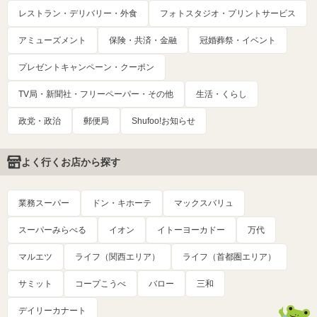
レストラン・デリバリー・外食
フォトスタジオ・プリントサービス
アミューズメント
保険・共済・金融
冠婚葬祭・イベント
プレゼントキャンペーン・クーポン
TV局・新聞社・フリーペーパー・その他
生活・くらし
政党・政治
郵便局
Shufoo!お知らせ
よく行くお店から探す
業務スーパー
ドン・キホーテ
マックスバリュ
スーパーみらべる
イオン
イトーヨーカドー
万代
マルエツ
ライフ（関西エリア）
ライフ（首都圏エリア）
サミット
コープこうべ
バロー
三和
デイリーカナート