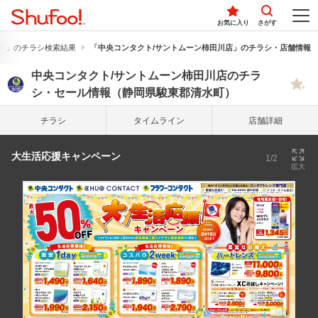
お気に入り
さがす
ト」のチラシ検索結果
「中央コンタクト/サントムーン柿田川店」のチラシ・店舗情報
中央コンタクト/サントムーン柿田川店のチラ
シ・セール情報（静岡県駿東郡清水町）
チラシ
タイム
ライン
店舗詳細
大生活応援キャンペーン
1/2
拡大