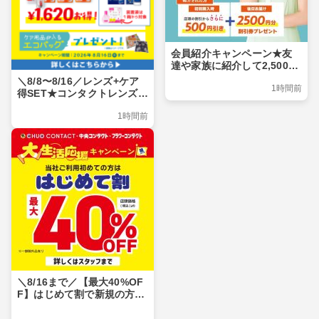
会員紹介キャンペーン★友
達や家族に紹介して2,500ポ
イントをGET！紹介された
＼8/8〜8/16／レンズ+ケア
1時間前
方もおトク♪
得SET★コンタクトレンズと
ケア用品がまとめてお得♪
1時間前
＼8/16まで／【最大40%OF
F】はじめて割で新規の方も
コンタクトレンズがおトク♪