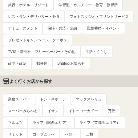
旅行・ホテル・リゾート
学習塾・カルチャー・教育・教習所
レストラン・デリバリー・外食
フォトスタジオ・プリントサービス
アミューズメント
保険・共済・金融
冠婚葬祭・イベント
プレゼントキャンペーン・クーポン
TV局・新聞社・フリーペーパー・その他
生活・くらし
政党・政治
郵便局
Shufoo!お知らせ
よく行くお店から探す
業務スーパー
ドン・キホーテ
マックスバリュ
スーパーみらべる
イオン
イトーヨーカドー
万代
マルエツ
ライフ（関西エリア）
ライフ（首都圏エリア）
サミット
コープこうべ
バロー
三和