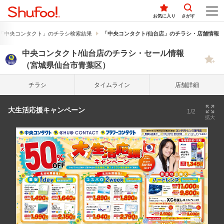
お気に入り
さがす
「中央コンタクト」のチラシ検索結果
「中央コンタクト/仙台店」のチラシ・店舗情報
中央コンタクト/仙台店のチラシ・セール情報
（宮城県仙台市青葉区）
チラシ
タイム
ライン
店舗詳細
大生活応援キャンペーン
1/2
拡大