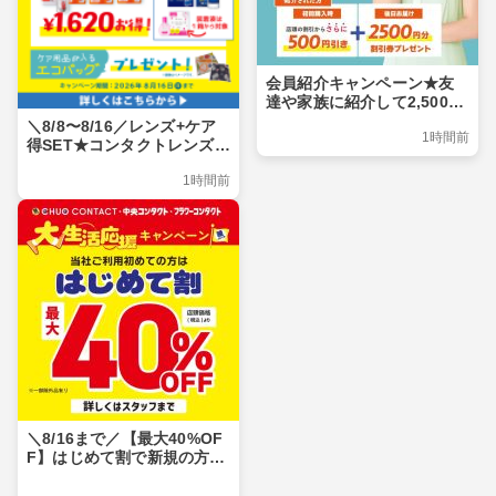
会員紹介キャンペーン★友
達や家族に紹介して2,500ポ
イントをGET！紹介された
＼8/8〜8/16／レンズ+ケア
1時間前
方もおトク♪
得SET★コンタクトレンズと
ケア用品がまとめてお得♪
1時間前
＼8/16まで／【最大40%OF
F】はじめて割で新規の方も
コンタクトレンズがおトク♪