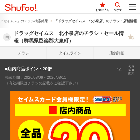
お気に入り
さがす
グセイムス」のチラシ検索結果
「ドラッグセイムス 北小泉店」のチラシ・店舗情報
ドラッグセイムス 北小泉店のチラシ・セール情
報（群馬県邑楽郡大泉町）
チラシ
タイム
ライン
店舗詳細
■店内商品ポイント20倍
1/1
拡大
掲載期間：2026/08/09～2026/08/11
（有効期限はチラシの記載をご確認下さい）