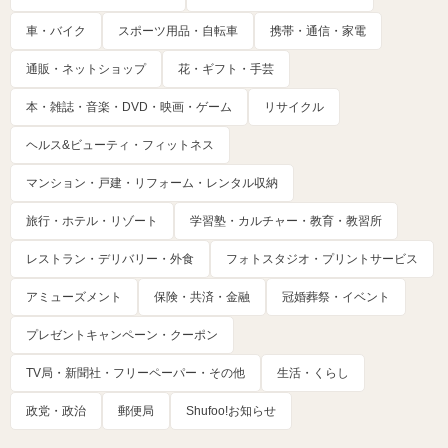
車・バイク
スポーツ用品・自転車
携帯・通信・家電
通販・ネットショップ
花・ギフト・手芸
本・雑誌・音楽・DVD・映画・ゲーム
リサイクル
ヘルス&ビューティ・フィットネス
マンション・戸建・リフォーム・レンタル収納
旅行・ホテル・リゾート
学習塾・カルチャー・教育・教習所
レストラン・デリバリー・外食
フォトスタジオ・プリントサービス
アミューズメント
保険・共済・金融
冠婚葬祭・イベント
プレゼントキャンペーン・クーポン
TV局・新聞社・フリーペーパー・その他
生活・くらし
政党・政治
郵便局
Shufoo!お知らせ