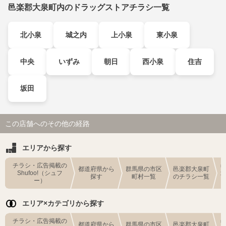
邑楽郡大泉町内のドラッグストアチラシ一覧
北小泉
城之内
上小泉
東小泉
中央
いずみ
朝日
西小泉
住吉
坂田
この店舗へのその他の経路
エリアから探す
チラシ・広告掲載の
都道府県から
群馬県の市区
邑楽郡大泉町
Shufoo!（シュフ
探す
町村一覧
のチラシ一覧
ー）
エリア×カテゴリから探す
チラシ・広告掲載の
都道府県から
群馬県の市区
邑楽郡大泉町