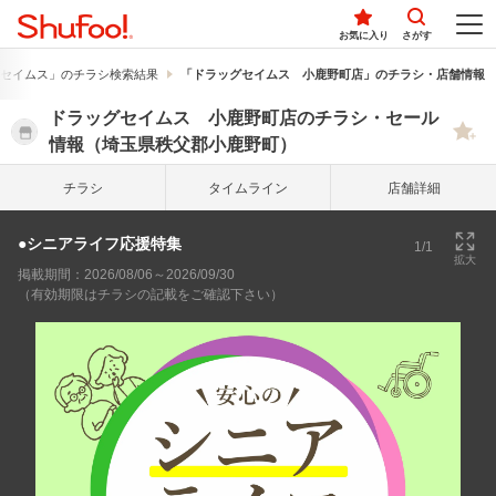
お気に入り
さがす
セイムス」のチラシ検索結果
「ドラッグセイムス 小鹿野町店」のチラシ・店舗情報
ドラッグセイムス 小鹿野町店のチラシ・セール
情報（埼玉県秩父郡小鹿野町）
チラシ
タイム
ライン
店舗詳細
●シニアライフ応援特集
1/1
拡大
掲載期間：2026/08/06～2026/09/30
（有効期限はチラシの記載をご確認下さい）