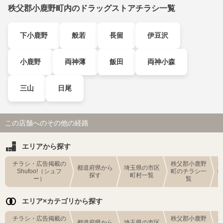
秩父郡小鹿野町内のドラッグストアチラシ一覧
下小鹿野
般若
長留
伊豆沢
小鹿野
両神薄
飯田
両神小森
三山
日尾
この店舗へのその他の経路
エリアから探す
チラシ・広告掲載の
秩父郡小鹿野
都道府県から
埼玉県の市区
Shufoo!（シュフ
町のチラシ一
探す
町村一覧
ー）
覧
エリア×カテゴリから探す
チラシ・広告掲載の
秩父郡小鹿野
都道府県から
埼玉県の市区