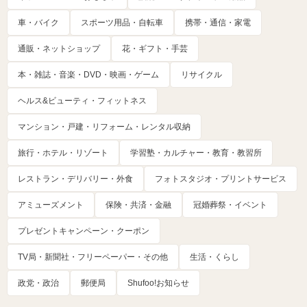
車・バイク
スポーツ用品・自転車
携帯・通信・家電
通販・ネットショップ
花・ギフト・手芸
本・雑誌・音楽・DVD・映画・ゲーム
リサイクル
ヘルス&ビューティ・フィットネス
マンション・戸建・リフォーム・レンタル収納
旅行・ホテル・リゾート
学習塾・カルチャー・教育・教習所
レストラン・デリバリー・外食
フォトスタジオ・プリントサービス
アミューズメント
保険・共済・金融
冠婚葬祭・イベント
プレゼントキャンペーン・クーポン
TV局・新聞社・フリーペーパー・その他
生活・くらし
政党・政治
郵便局
Shufoo!お知らせ