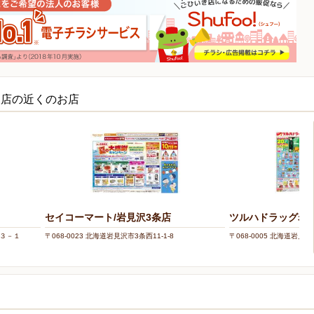
東店の近くのお店
セイコーマート/岩見沢3条店
ツルハドラッグ岩
目３－１
〒068-0023 北海道岩見沢市3条西11-1-8
〒068-0005 北海道岩