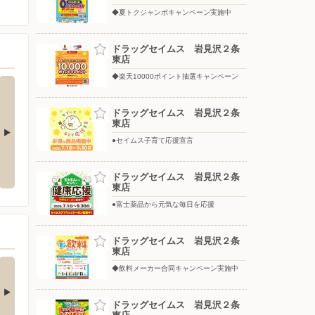
◆夏トクジャンボキャンペーン実施中
ドラッグセイムス 岩見沢２条
東店
◆楽天10000ポイント抽選キャンペーン
ドラッグセイムス 岩見沢２条
東店
●セイムス子育て応援宣言
ャンペーン実
今月のお買得品【日用品】
今月のお買得品【ヘルスケア】
ドラッグセイムス 岩見沢２条
東店
●富士薬品から元気な毎日を応援
ドラッグセイムス 岩見沢２条
東店
ケア用品キャンペー
毎月22日はセイムスポ
◆飲料メーカー合同キャンペーン実施中
実施中
イント22倍クーポ…
象の虫ケア用品どれでも1
のお会計で2点以上…
ドラッグセイムス 岩見沢２条