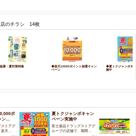
店のチラシ 14枚
猛暑・夏対策特集
◆楽天10000ポイント抽選キャン
◆夏トクジャンボキ
ペーン
施中
,000ポ
夏トクジャンボキャン
虫
ャン…
ペーン実施中
ン
グストアグ
富士薬品ドラッグストアグ
対
、楽天…
ループの店舗で、期間…
回