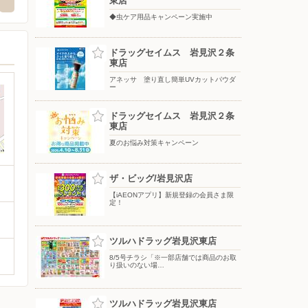
東店
◆虫ケア用品キャンペーン実施中
ドラッグセイムス 岩見沢２条
東店
アネッサ 塗り直し簡単UVカットパウダ
ー
ドラッグセイムス 岩見沢２条
東店
夏のお悩み対策キャンペーン
ザ・ビッグ/岩見沢店
【iAEONアプリ】新規登録の会員さま限
定！
ツルハドラッグ岩見沢東店
8/5号チラシ「※一部店舗では商品のお取
り扱いのない場…
ツルハドラッグ岩見沢東店