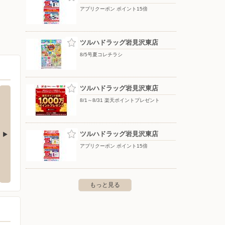
アプリクーポン ポイント15倍
ツルハドラッグ岩見沢東店
8/5号夏コレチラシ
ツルハドラッグ岩見沢東店
8/1～8/31 楽天ポイントプレゼント
ツルハドラッグ岩見沢東店
アプリクーポン ポイント15倍
見沢５条店
ケーズデンキ/岩見沢店
セイコ
見沢市５条東６丁目３－９
〒068-0854 北海道岩見沢市大和四条7-17
〒068-0
もっと見る