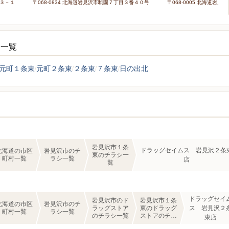
目３－１
〒068-0834 北海道岩見沢市駒園７丁目３番４０号
〒068-0005 北海道岩
シ一覧
元町１条東
元町２条東
２条東
７条東
日の出北
岩見沢市１条
ドラッグセイムス 岩見沢２条
北海道の市区
岩見沢市のチ
東のチラシ一
町村一覧
ラシ一覧
店
覧
ドラッグセイ
岩見沢市のド
岩見沢市１条
北海道の市区
岩見沢市のチ
ラッグストア
東のドラッグ
ス 岩見沢２
町村一覧
ラシ一覧
のチラシ一覧
ストアのチラ
東店
シ一覧