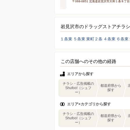
〒068-0851 北海道岩見沢市大和１条８丁
岩見沢市のドラッグストアチラ
１条東
５条東
東町２条
４条東
６条東
この店舗へのその他の経路
エリアから探す
チラシ・広告掲載の
都道府県から
Shufoo!（シュフ
探す
ー）
エリア×カテゴリから探す
チラシ・広告掲載の
都道府県から
Shufoo!（シュフ
探す
ー）