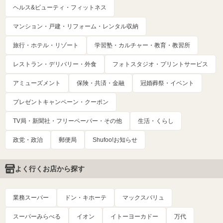
ヘルス&ビューティ・フィットネス
マンション・戸建・リフォーム・レンタル収納
旅行・ホテル・リゾート
学習塾・カルチャー・教育・教習所
レストラン・デリバリー・外食
フォトスタジオ・プリントサービス
アミューズメント
保険・共済・金融
冠婚葬祭・イベント
プレゼントキャンペーン・クーポン
TV局・新聞社・フリーペーパー・その他
生活・くらし
政党・政治
郵便局
Shufoo!お知らせ
よく行くお店から探す
業務スーパー
ドン・キホーテ
マックスバリュ
スーパーみらべる
イオン
イトーヨーカドー
万代