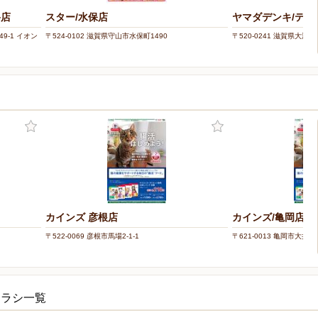
路店
スター/水保店
ヤマダデンキ/テッ
9-1 イオン
〒524-0102 滋賀県守山市水保町1490
〒520-0241 滋賀県大津市
カインズ 彦根店
カインズ/亀岡店
〒522-0069 彦根市馬場2-1-1
〒621-0013 亀岡市大井町
チラシ一覧