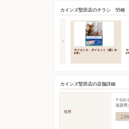
カインズ堅田店のチラシ 55枚
サイエンス・ダイエット（猫）8/
サ
8号○
8
カインズ堅田店の店舗詳細
〒520-
滋賀県
住所
この