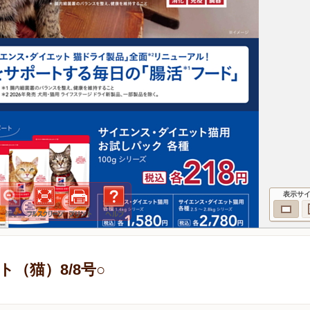
表示サ
（猫）8/8号○