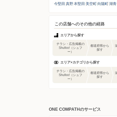
今堅田
真野
本堅田
美空町
向陽町
湖青
この店舗へのその他の経路
エリアから探す
チラシ・広告掲載の
都道府県から
Shufoo!（シュフ
探す
ー）
エリア×カテゴリから探す
チラシ・広告掲載の
都道府県から
Shufoo!（シュフ
探す
ー）
ONE COMPATHのサービス