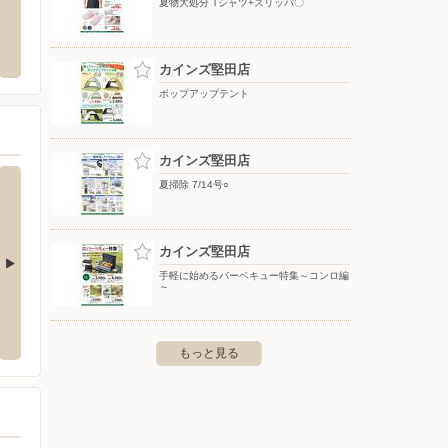
夏物大処分 Tシャツ+スリッパ〇
クランド大津堅田店
Shufoo!からのお知らせ（滋賀エリア）
バース
今堅田3-8-1
〒000-0000
〒525-
カインズ堅田店
ポップアップテント
カインズ堅田店
夏掃除 7/14号○
カインズ堅田店
手軽に始めるバーベキュー特集～コンロ編
～
カインズ 高槻店
カイン
並河4-20
〒569-0034 高槻市大塚町1-9-3
〒576-0
もっと見る