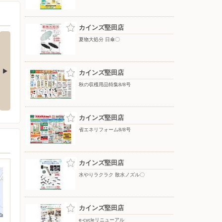
カインズ堅田店
夏物大処分 日傘〇
カインズ堅田店
秋の収穫用品特集8/8号
夏物大処分 ポップアップテント
水やりラクラク 散水ノズル〇
+水物〇
カインズ堅田店
省エネリフォーム8/8号
カインズ堅田店
水やりラクラク 散水ノズル〇
カインズ堅田店
e-cycleリニューアル