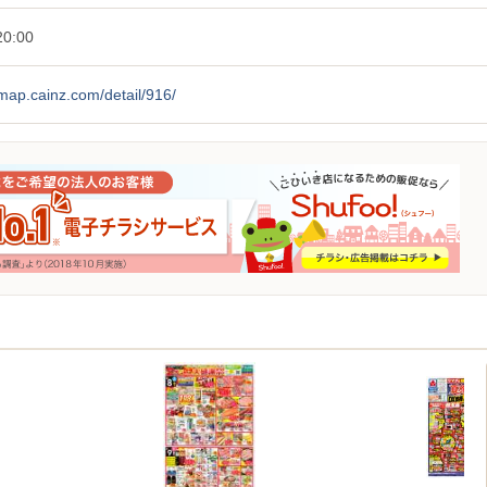
0:00
/map.cainz.com/detail/916/