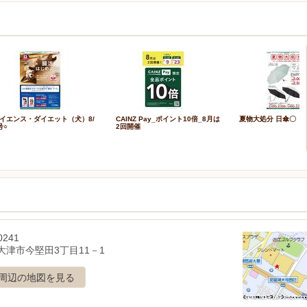
イエンス・ダイエット（犬）8/
CAINZ Pay_ポイント10倍_8月は
夏物大処分 日傘〇
号○
2回開催
0241
大津市今堅田3丁目11－1
周辺の地図を見る