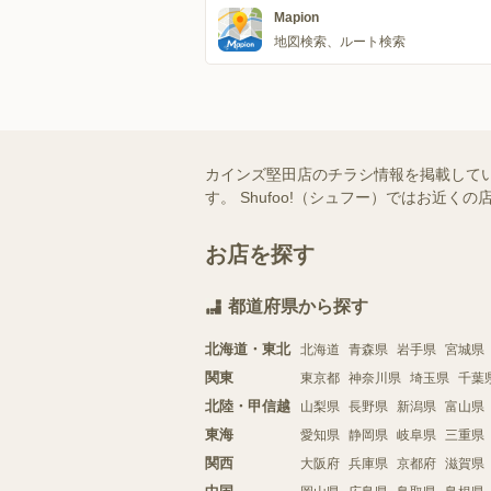
Mapion
地図検索、ルート検索
カインズ堅田店のチラシ情報を掲載して
す。 Shufoo!（シュフー）ではお
お店を探す
都道府県から探す
北海道・東北
北海道
青森県
岩手県
宮城県
関東
東京都
神奈川県
埼玉県
千葉
北陸・甲信越
山梨県
長野県
新潟県
富山県
東海
愛知県
静岡県
岐阜県
三重県
関西
大阪府
兵庫県
京都府
滋賀県