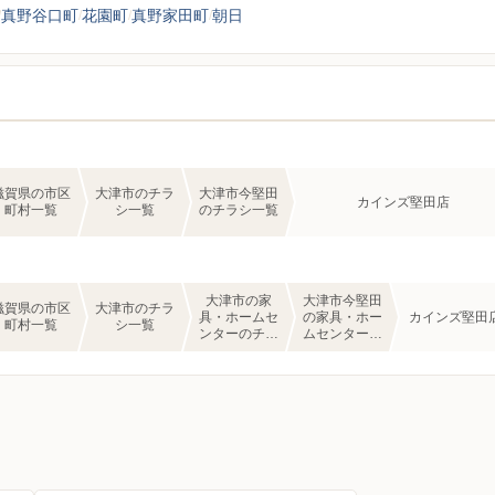
真野谷口町
花園町
真野家田町
朝日
滋賀県の市区
大津市のチラ
大津市今堅田
カインズ堅田店
町村一覧
シ一覧
のチラシ一覧
大津市の家
大津市今堅田
滋賀県の市区
大津市のチラ
具・ホームセ
の家具・ホー
カインズ堅田
町村一覧
シ一覧
ンターのチラ
ムセンターの
シ一覧
チラシ一覧