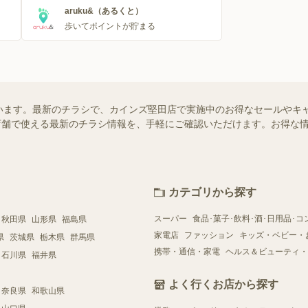
aruku&（あるくと）
歩いてポイントが貯まる
います。最新のチラシで、カインズ堅田店で実施中のお得なセールやキ
近くの店舗で使える最新のチラシ情報を、手軽にご確認いただけます。お得な
カテゴリから探す
スーパー
食品･菓子･飲料･酒･日用品･コ
秋田県
山形県
福島県
家電店
ファッション
キッズ・ベビー・
県
茨城県
栃木県
群馬県
携帯・通信・家電
ヘルス＆ビューティ・
石川県
福井県
よく行くお店から探す
奈良県
和歌山県