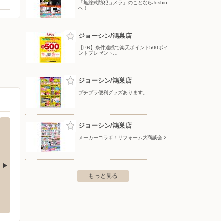
「無線式防犯カメラ」のことならJoshin
へ！
ジョーシン/鴻巣店
【PR】条件達成で楽天ポイント500ポイ
ントプレゼント…
ジョーシン/鴻巣店
プチプラ便利グッズあります。
ジョーシン/鴻巣店
メーカーコラボ！リフォーム大商談会 2
もっと見る
駅前店
ウエルシア/行田佐間店
ノジマ
見台1-11-23
〒361-0032 埼玉県行田市佐間1-5-5
〒360-