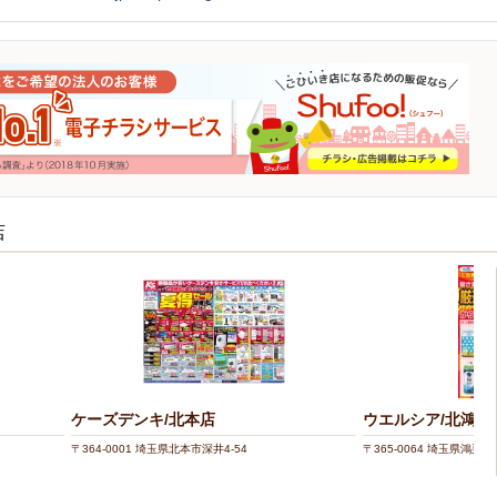
店
ケーズデンキ/北本店
ウエルシア/北鴻巣
〒364-0001 埼玉県北本市深井4-54
〒365-0064 埼玉県鴻巣市赤