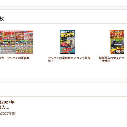
枚
/8号 デンキチの夏得祭
デンキチは業務用エアコンも取扱
新製品入れ替えにつ
中！！
ト大放出
2027年
出入…
2027年問
 …