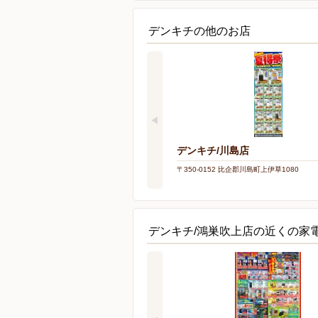
デンキチの他のお店
デンキチ/川島店
〒350-0152 比企郡川島町上伊草1080
デンキチ/鴻巣吹上店の近くの家