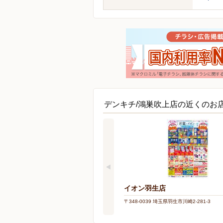
デンキチ/鴻巣吹上店の近くのお
イオン羽生店
〒348-0039 埼玉県羽生市川崎2-281-3