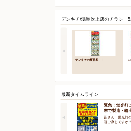
デンキチ/鴻巣吹上店のチラシ 5
デンキチの夏得祭！！
8
最新タイムライン
緊急！蛍光灯は
末で製造・輸
皆さん 蛍光灯の
題ご存じですか？