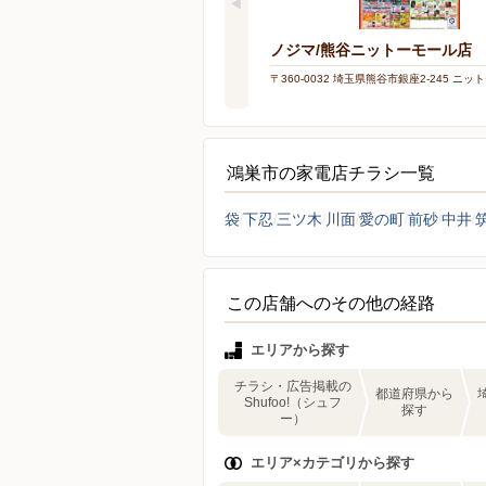
ノジマ/熊谷ニットーモール店
〒360-0032 埼玉県熊谷市銀座2-245 ニ
鴻巣市の家電店チラシ一覧
袋
下忍
三ツ木
川面
愛の町
前砂
中井
この店舗へのその他の経路
エリアから探す
チラシ・広告掲載の
都道府県から
Shufoo!（シュフ
探す
ー）
エリア×カテゴリから探す