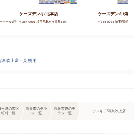
ケーズデンキ/北本店
ケーズデンキ/鴻巣
ットーモール3階
〒364-0001 埼玉県北本市深井4-54
〒365-0073 埼玉県鴻巣市
筑波
吹上富士見
明用
埼玉県の市区
鴻巣市のチラ
鴻巣市袋のチ
デンキチ/鴻巣吹上店
町村一覧
シ一覧
ラシ一覧