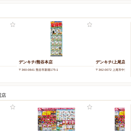
デンキチ/熊谷本店
デンキチ/上尾店
〒360-0841 熊谷市新堀175-1
〒362-0072 上尾市中妻2-1
電店