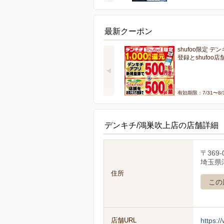
最新クーポン
shufoo限定 デ
登録とshufoo
有効期限：7/31〜8/
デンキチ/鴻巣吹上店の店舗詳細
〒369-
埼玉県鴻
住所
この
店舗URL
https:/