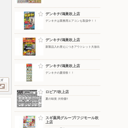
デンキチ/鴻巣吹上店
デンキチは業務用エアコンも取扱中！！
デンキチ/鴻巣吹上店
新製品入れ替えにつきアウトレット大放出
デンキチ/鴻巣吹上店
デンキチの夏得祭！！
イズ
ロピア/吹上店
夏の味覚 大特価!!
スギ薬局グループ/フジモール吹
上店