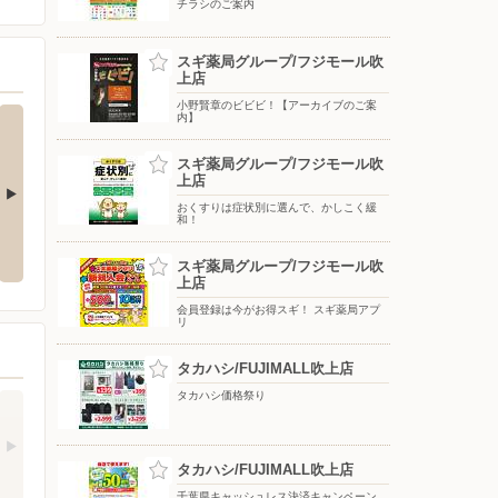
チラシのご案内
スギ薬局グループ/フジモール吹
上店
小野賢章のビビビ！【アーカイブのご案
内】
スギ薬局グループ/フジモール吹
上店
おくすりは症状別に選んで、かしこく緩
和！
きアウトレッ
デンキチのハッピーリフォーム
夏号
スギ薬局グループ/フジモール吹
上店
会員登録は今がお得スギ！ スギ薬局アプ
リ
タカハシ/FUJIMALL吹上店
タカハシ価格祭り
タカハシ/FUJIMALL吹上店
千葉県キャッシュレス決済キャンペーン