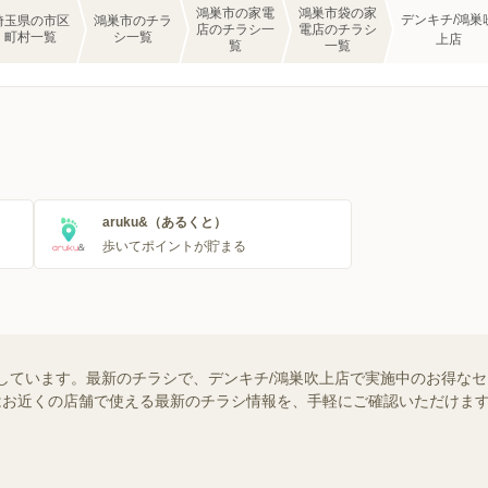
鴻巣市の家電
鴻巣市袋の家
デンキチ/鴻巣
埼玉県の市区
鴻巣市のチラ
店のチラシ一
電店のチラシ
町村一覧
シ一覧
上店
覧
一覧
aruku&（あるくと）
歩いてポイントが貯まる
しています。最新のチラシで、デンキチ/鴻巣吹上店で実施中のお得な
ー）ではお近くの店舗で使える最新のチラシ情報を、手軽にご確認いただけ