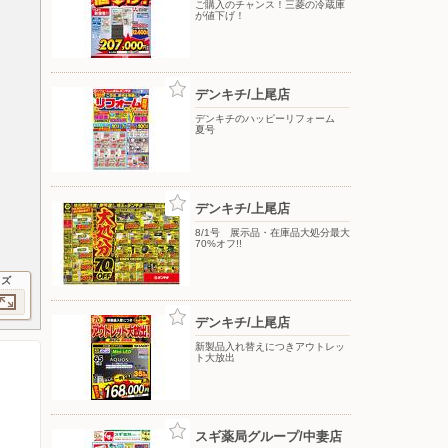
ご購入のチャンス！三菱の冷蔵庫
が値下げ！
デンキチ/上尾店
デンキチのハッピーリフォーム
夏号
デンキチ/上尾店
8/1号 展示品・在庫品大処分最大
70%オフ!!
イズ
デンキチ/上尾店
新製品入れ替えにつきアウトレッ
ト大放出
スギ薬局グループ/中妻店