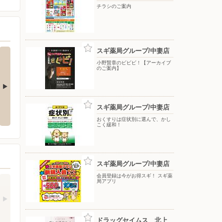
チラシのご案内
スギ薬局グループ/中妻店
小野賢章のビビビ！【アーカイブ
のご案内】
リフォーム
8/1号 展示品・在庫品大処分最
スギ薬局グループ/中妻店
大70%オフ!!
おくすりは症状別に選んで、かし
こく緩和！
スギ薬局グループ/中妻店
会員登録は今がお得スギ！ スギ薬
局アプリ
ドラッグセイムス 北上