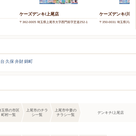
ケーズデンキ/上尾店
ケーズデンキ/川越
〒362-0005 埼玉県上尾市大字西門前字芝道252-1
〒350-0031 埼玉県川越市
泉台
久保
弁財
錦町
埼玉県の市区
上尾市のチラ
上尾市中妻の
デンキチ/上尾店
町村一覧
シ一覧
チラシ一覧