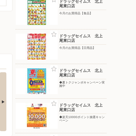
ドラッグセイムス 北上
尾東口店
今月のお買得品【食品】
ドラッグセイムス 北上
尾東口店
今月のお買得品【日用品】
ドラッグセイムス 北上
尾東口店
◆夏トクジャンボキャンペーン実
施中
ドラッグセイムス 北上
尾東口店
クランド川越店
ウエルシア/上尾上店
ケーズ
◆楽天10000ポイント抽選キャン
ペーン
氷川町57-1
〒362-0001 埼玉県上尾市上85-1
〒362-