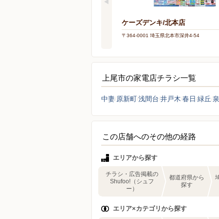
ケーズデンキ/北本店
〒364-0001 埼玉県北本市深井4-54
上尾市の家電店チラシ一覧
中妻
原新町
浅間台
井戸木
春日
緑丘
この店舗へのその他の経路
エリアから探す
チラシ・広告掲載の
都道府県から
Shufoo!（シュフ
探す
ー）
エリア×カテゴリから探す