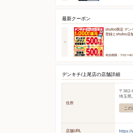
最新クーポン
shufoo限定 デ
登録とshufoo
有効期限：7/31〜8/
デンキチ/上尾店の店舗詳細
〒362-
埼玉県上
住所
この
店舗URL
https:/