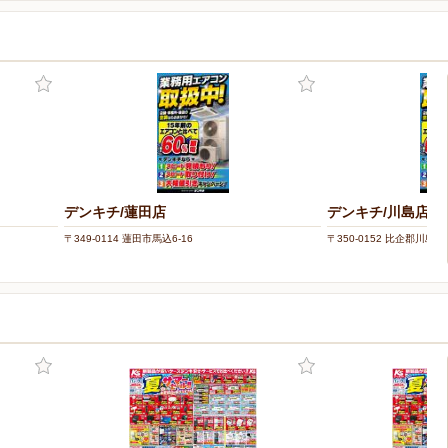
デンキチ/蓮田店
デンキチ/川島店
〒349-0114 蓮田市馬込6-16
〒350-0152 比企郡川島町