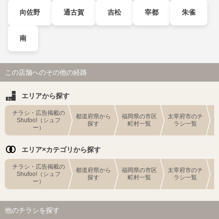
向佐野
通古賀
吉松
宰都
朱雀
南
この店舗へのその他の経路
エリアから探す
チラシ・広告掲載の
都道府県から
福岡県の市区
太宰府市のチ
Shufoo!（シュフ
探す
町村一覧
ラシ一覧
ー）
エリア×カテゴリから探す
チラシ・広告掲載の
都道府県から
福岡県の市区
太宰府市のチ
Shufoo!（シュフ
探す
町村一覧
ラシ一覧
ー）
他のチラシを探す