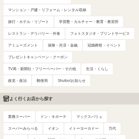
マンション・戸建・リフォーム・レンタル収納
旅行・ホテル・リゾート
学習塾・カルチャー・教育・教習所
レストラン・デリバリー・外食
フォトスタジオ・プリントサービス
アミューズメント
保険・共済・金融
冠婚葬祭・イベント
プレゼントキャンペーン・クーポン
TV局・新聞社・フリーペーパー・その他
生活・くらし
政党・政治
郵便局
Shufoo!お知らせ
よく行くお店から探す
業務スーパー
ドン・キホーテ
マックスバリュ
スーパーみらべる
イオン
イトーヨーカドー
万代