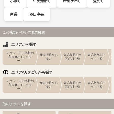
小原町
中央港新町
希望ケ丘町
魚見町
南栄
谷山中央
この店舗へのその他の経路
エリアから探す
チラシ・広告掲載の
都道府県から
鹿児島県の市
鹿児島市のチ
Shufoo!（シュフ
探す
区町村一覧
ラシ一覧
ー）
エリア×カテゴリから探す
チラシ・広告掲載の
都道府県から
鹿児島県の市
鹿児島市のチ
Shufoo!（シュフ
探す
区町村一覧
ラシ一覧
ー）
他のチラシを探す