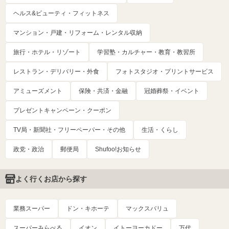
ヘルス&ビューティ・フィットネス
マンション・戸建・リフォーム・レンタル収納
旅行・ホテル・リゾート
学習塾・カルチャー・教育・教習所
レストラン・デリバリー・外食
フォトスタジオ・プリントサービス
アミューズメント
保険・共済・金融
冠婚葬祭・イベント
プレゼントキャンペーン・クーポン
TV局・新聞社・フリーペーパー・その他
生活・くらし
政党・政治
郵便局
Shufoo!お知らせ
よく行くお店から探す
業務スーパー
ドン・キホーテ
マックスバリュ
スーパーみらべる
イオン
イトーヨーカドー
万代