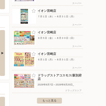
浮城町88-1
〒880-0902 宮崎県宮崎市大淀4-7-30
〒880-
スーパー
イオン宮崎店
７月１日（水）～８月３１日（月）
スーパー
イオン宮崎店
６月５日（金）～８月３０日（日）
スーパー
イオン宮崎店
６月１日（月）～８月３１日（月）
ＥＲＩＣＡＮ ＨＯＬ
ＡＭＥＲＩＣＡＮ ＨＯＬＩＣ大分トキ
ＡＭＥ
マモト
ハ
レイス
スーパー
区桜町3-10サクラマチクマモト
〒870-1155 大分市大字玉沢755-1大分トキハわさだタウ
〒870-
ドラッグストアコスモス/新別府
ン 2F
F
店
2026年8月7日～2026年8月20日_
ドラッグストア
もっと見る