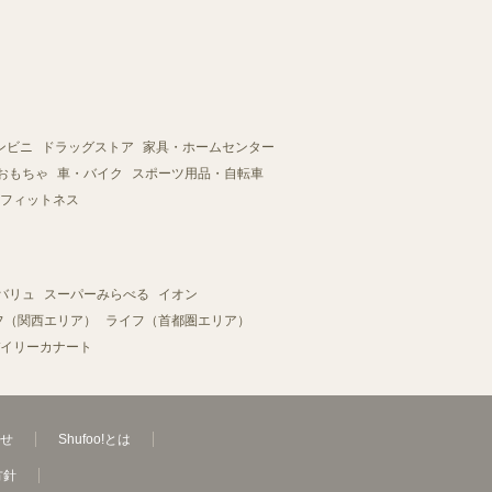
ンビニ
ドラッグストア
家具・ホームセンター
おもちゃ
車・バイク
スポーツ用品・自転車
フィットネス
バリュ
スーパーみらべる
イオン
フ（関西エリア）
ライフ（首都圏エリア）
イリーカナート
せ
Shufoo!とは
方針