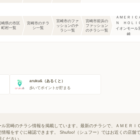
ＡＭＥＲＩＣ
宮崎市のファ
宮崎市前浜の
Ｎ ＨＯＬＩ
宮崎県の市区
宮崎市のチラ
ッションのチ
ファッション
町村一覧
シ一覧
イオンモール
ラシ一覧
のチラシ一覧
崎
aruku&（あるくと）
歩いてポイントが貯まる
ール宮崎のチラシ情報を掲載しています。最新のチラシで、ＡＭＥＲＩ
情報をすぐに確認できます。 Shufoo!（シュフー）ではお近くの店
用ください。