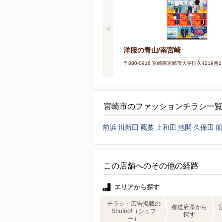
洋服の青山/南宮崎
〒880-0916 宮崎県宮崎市大字恒久4219番1
宮崎市のファッションチラシ一
前浜
川新田
薦藁
上和田
池開
久保田
この店舗へのその他の経路
エリアから探す
チラシ・広告掲載の
都道府県から
Shufoo!（シュフ
探す
ー）