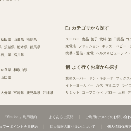
カテゴリから探す
スーパー
食品･菓子･飲料･酒･日用品･コ
秋田県
山形県
福島県
家電店
ファッション
キッズ・ベビー・
県
茨城県
栃木県
群馬県
携帯・通信・家電
ヘルス＆ビューティ・
石川県
福井県
よく行くお店から探す
奈良県
和歌山県
山口県
業務スーパー
ドン・キホーテ
マックス
イトーヨーカドー
万代
マルエツ
ライ
サミット
コープこうべ
バロー
三和
デ
大分県
宮崎県
鹿児島県
沖縄県
「Shufoo!」利用規約
よくあるご質問
ご利用についてのお問い合わ
ュフーポイント会員規約
個人情報の取り扱いについて
個人情報保護