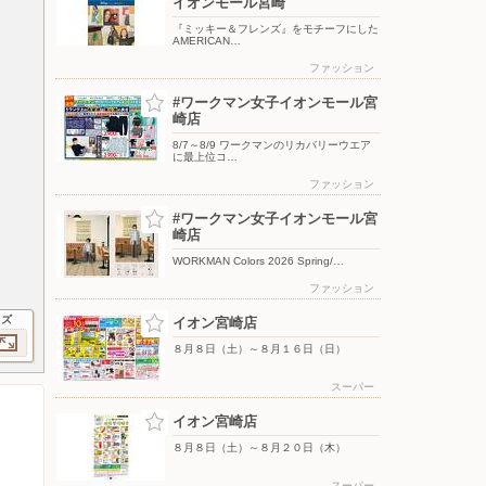
イオンモール宮崎
『ミッキー＆フレンズ』をモチーフにした
AMERICAN…
ファッション
#ワークマン女子イオンモール宮
崎店
8/7～8/9 ワークマンのリカバリーウエア
に最上位コ…
ファッション
#ワークマン女子イオンモール宮
崎店
WORKMAN Colors 2026 Spring/…
ファッション
イズ
イオン宮崎店
８月８日（土）～８月１６日（日）
スーパー
イオン宮崎店
８月８日（土）～８月２０日（木）
スーパー