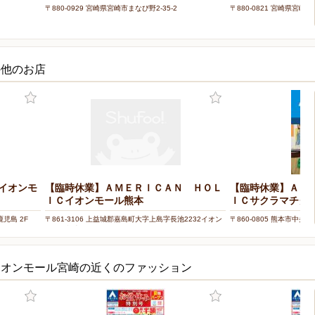
〒880-0929 宮崎県宮崎市まなび野2-35-2
〒880-0821 宮崎県宮崎市
の他のお店
イオンモ
【臨時休業】ＡＭＥＲＩＣＡＮ ＨＯＬ
【臨時休業】ＡＭ
ＩＣイオンモール熊本
ＩＣサクラマチク
鹿児島 2F
〒861-3106 上益城郡嘉島町大字上島字長池2232イオン
〒860-0805 熊本市中央
モール熊本 1F
2F
イオンモール宮崎の近くのファッション