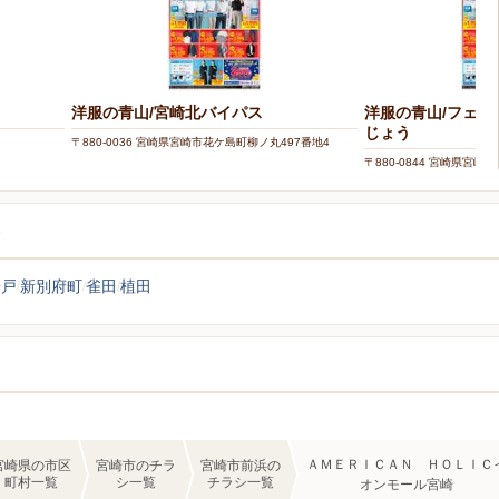
洋服の青山/宮崎北バイパス
洋服の青山/フェ
じょう
〒880-0036 宮崎県宮崎市花ケ島町柳ノ丸497番地4
〒880-0844 宮崎県宮崎
覧
船戸
新別府町
雀田
植田
ＡＭＥＲＩＣＡＮ ＨＯＬＩＣ
宮崎県の市区
宮崎市のチラ
宮崎市前浜の
町村一覧
シ一覧
チラシ一覧
オンモール宮崎