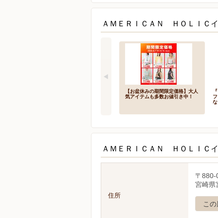
ＡＭＥＲＩＣＡＮ ＨＯＬＩＣイ
【お盆休みの期間限定価格】大人
『
気アイテムも多数お値引き中！
フ
な
ＡＭＥＲＩＣＡＮ ＨＯＬＩＣ
〒880-
宮崎県
住所
この