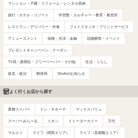
マンション・戸建・リフォーム・レンタル収納
旅行・ホテル・リゾート
学習塾・カルチャー・教育・教習所
レストラン・デリバリー・外食
フォトスタジオ・プリントサービス
アミューズメント
保険・共済・金融
冠婚葬祭・イベント
プレゼントキャンペーン・クーポン
TV局・新聞社・フリーペーパー・その他
生活・くらし
政党・政治
郵便局
Shufoo!お知らせ
よく行くお店から探す
業務スーパー
ドン・キホーテ
マックスバリュ
スーパーみらべる
イオン
イトーヨーカドー
万代
マルエツ
ライフ（関西エリア）
ライフ（首都圏エリア）