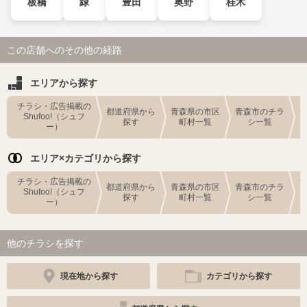
板橋
緑
豊田
奥野
桂木
この店舗へのその他の経路
エリアから探す
チラシ・広告掲載の
都道府県から
青森県の市区
青森市のチラ
Shufoo!（シュフ
探す
町村一覧
シ一覧
ー）
エリア×カテゴリから探す
チラシ・広告掲載の
都道府県から
青森県の市区
青森市のチラ
Shufoo!（シュフ
探す
町村一覧
シ一覧
ー）
他のチラシを探す
現在地から探す
カテゴリから探す