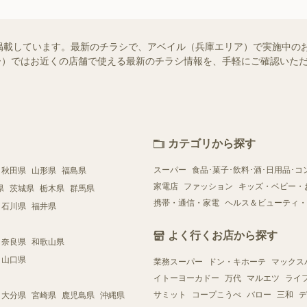
掲載しています。最新のチラシで、アベイル（兵庫エリア）で実施中の
シュフー）ではお近くの店舗で使える最新のチラシ情報を、手軽にご確認い
カテゴリから探す
スーパー
食品･菓子･飲料･酒･日用品･コ
秋田県
山形県
福島県
家電店
ファッション
キッズ・ベビー・
県
茨城県
栃木県
群馬県
携帯・通信・家電
ヘルス＆ビューティ・
石川県
福井県
よく行くお店から探す
奈良県
和歌山県
山口県
業務スーパー
ドン・キホーテ
マックス
イトーヨーカドー
万代
マルエツ
ライ
サミット
コープこうべ
バロー
三和
デ
大分県
宮崎県
鹿児島県
沖縄県