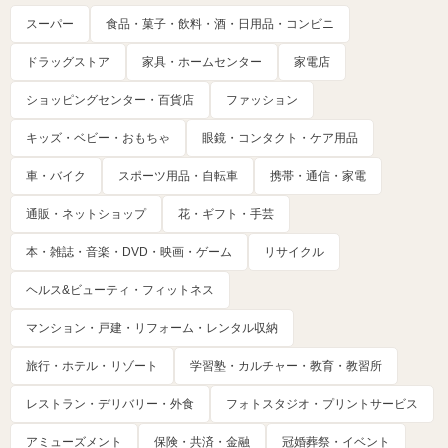
スーパー
食品・菓子・飲料・酒・日用品・コンビニ
ドラッグストア
家具・ホームセンター
家電店
ショッピングセンター・百貨店
ファッション
キッズ・ベビー・おもちゃ
眼鏡・コンタクト・ケア用品
車・バイク
スポーツ用品・自転車
携帯・通信・家電
通販・ネットショップ
花・ギフト・手芸
本・雑誌・音楽・DVD・映画・ゲーム
リサイクル
ヘルス&ビューティ・フィットネス
マンション・戸建・リフォーム・レンタル収納
旅行・ホテル・リゾート
学習塾・カルチャー・教育・教習所
レストラン・デリバリー・外食
フォトスタジオ・プリントサービス
アミューズメント
保険・共済・金融
冠婚葬祭・イベント