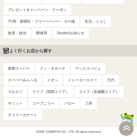
プレゼントキャンペーン・クーポン
TV局・新聞社・フリーペーパー・その他
生活・くらし
政党・政治
郵便局
Shufoo!お知らせ
よく行くお店から探す
業務スーパー
ドン・キホーテ
マックスバリュ
スーパーみらべる
イオン
イトーヨーカドー
万代
マルエツ
ライフ（関西エリア）
ライフ（首都圏エリア）
サミット
コープこうべ
バロー
三和
デイリーカナート
©ONE COMPATH CO., LTD. All rights reserved.