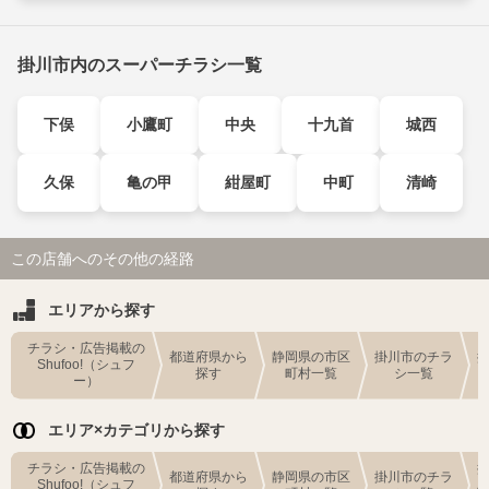
掛川市内のスーパーチラシ一覧
下俣
小鷹町
中央
十九首
城西
久保
亀の甲
紺屋町
中町
清崎
この店舗へのその他の経路
エリアから探す
チラシ・広告掲載の
都道府県から
静岡県の市区
掛川市のチラ
Shufoo!（シュフ
探す
町村一覧
シ一覧
ー）
エリア×カテゴリから探す
チラシ・広告掲載の
都道府県から
静岡県の市区
掛川市のチラ
Shufoo!（シュフ