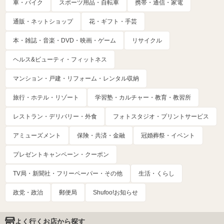
車・バイク
スポーツ用品・自転車
携帯・通信・家電
通販・ネットショップ
花・ギフト・手芸
本・雑誌・音楽・DVD・映画・ゲーム
リサイクル
ヘルス&ビューティ・フィットネス
マンション・戸建・リフォーム・レンタル収納
旅行・ホテル・リゾート
学習塾・カルチャー・教育・教習所
レストラン・デリバリー・外食
フォトスタジオ・プリントサービス
アミューズメント
保険・共済・金融
冠婚葬祭・イベント
プレゼントキャンペーン・クーポン
TV局・新聞社・フリーペーパー・その他
生活・くらし
政党・政治
郵便局
Shufoo!お知らせ
よく行くお店から探す