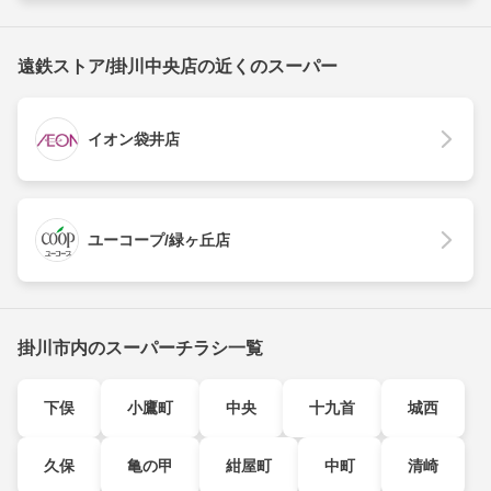
遠鉄ストア/掛川中央店の近くのスーパー
イオン袋井店
ユーコープ/緑ヶ丘店
掛川市内のスーパーチラシ一覧
下俣
小鷹町
中央
十九首
城西
久保
亀の甲
紺屋町
中町
清崎