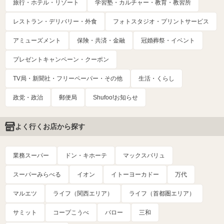
旅行・ホテル・リゾート
学習塾・カルチャー・教育・教習所
レストラン・デリバリー・外食
フォトスタジオ・プリントサービス
アミューズメント
保険・共済・金融
冠婚葬祭・イベント
プレゼントキャンペーン・クーポン
TV局・新聞社・フリーペーパー・その他
生活・くらし
政党・政治
郵便局
Shufoo!お知らせ
よく行くお店から探す
業務スーパー
ドン・キホーテ
マックスバリュ
スーパーみらべる
イオン
イトーヨーカドー
万代
マルエツ
ライフ（関西エリア）
ライフ（首都圏エリア）
サミット
コープこうべ
バロー
三和