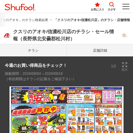
お気に入り
さがす
スリのアオキ」のチラシ検索結果
「クスリのアオキ/信濃松川店」のチラシ・店舗情報
クスリのアオキ/信濃松川店のチラシ・セール情
報（長野県北安曇郡松川村）
チラシ
店舗詳細
今週のお買い得商品をチェック！
1/2
拡大
掲載期間：2026/08/04～2026/08/16
（有効期限はチラシの記載をご確認下さい）