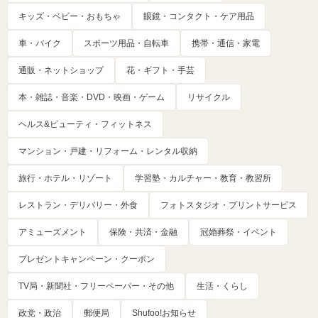
キッズ・ベビー・おもちゃ
眼鏡・コンタクト・ケア用品
車・バイク
スポーツ用品・自転車
携帯・通信・家電
通販・ネットショップ
花・ギフト・手芸
本・雑誌・音楽・DVD・映画・ゲーム
リサイクル
ヘルス&ビューティ・フィットネス
マンション・戸建・リフォーム・レンタル収納
旅行・ホテル・リゾート
学習塾・カルチャー・教育・教習所
レストラン・デリバリー・外食
フォトスタジオ・プリントサービス
アミューズメント
保険・共済・金融
冠婚葬祭・イベント
プレゼントキャンペーン・クーポン
TV局・新聞社・フリーペーパー・その他
生活・くらし
政党・政治
郵便局
Shufoo!お知らせ