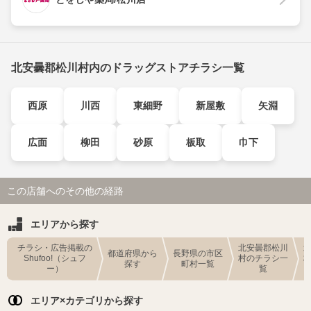
北安曇郡松川村内のドラッグストアチラシ一覧
西原
川西
東細野
新屋敷
矢淵
広面
柳田
砂原
板取
巾下
この店舗へのその他の経路
エリアから探す
チラシ・広告掲載の
北安曇郡松川
都道府県から
長野県の市区
Shufoo!（シュフ
村のチラシ一
探す
町村一覧
ー）
覧
エリア×カテゴリから探す