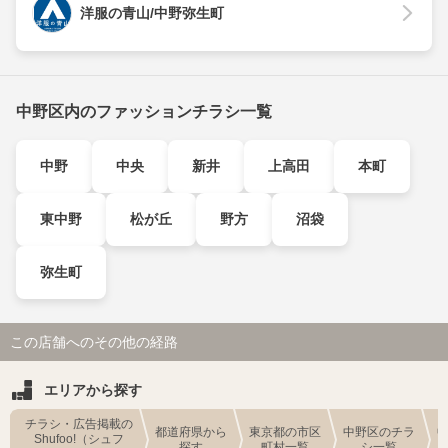
洋服の青山/中野弥生町
中野区内のファッションチラシ一覧
中野
中央
新井
上高田
本町
東中野
松が丘
野方
沼袋
弥生町
この店舗へのその他の経路
エリアから探す
チラシ・広告掲載の
都道府県から
東京都の市区
中野区のチラ
Shufoo!（シュフ
探す
町村一覧
シ一覧