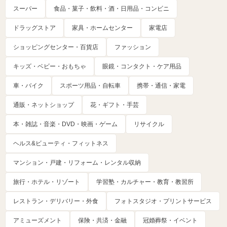
スーパー
食品・菓子・飲料・酒・日用品・コンビニ
ドラッグストア
家具・ホームセンター
家電店
ショッピングセンター・百貨店
ファッション
キッズ・ベビー・おもちゃ
眼鏡・コンタクト・ケア用品
車・バイク
スポーツ用品・自転車
携帯・通信・家電
通販・ネットショップ
花・ギフト・手芸
本・雑誌・音楽・DVD・映画・ゲーム
リサイクル
ヘルス&ビューティ・フィットネス
マンション・戸建・リフォーム・レンタル収納
旅行・ホテル・リゾート
学習塾・カルチャー・教育・教習所
レストラン・デリバリー・外食
フォトスタジオ・プリントサービス
アミューズメント
保険・共済・金融
冠婚葬祭・イベント