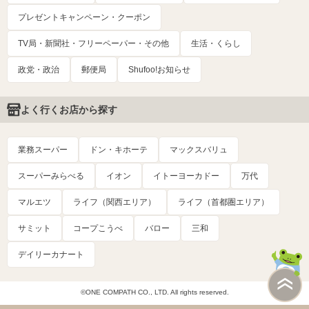
プレゼントキャンペーン・クーポン
TV局・新聞社・フリーペーパー・その他
生活・くらし
政党・政治
郵便局
Shufoo!お知らせ
よく行くお店から探す
業務スーパー
ドン・キホーテ
マックスバリュ
スーパーみらべる
イオン
イトーヨーカドー
万代
マルエツ
ライフ（関西エリア）
ライフ（首都圏エリア）
サミット
コープこうべ
バロー
三和
デイリーカナート
©ONE COMPATH CO., LTD. All rights reserved.