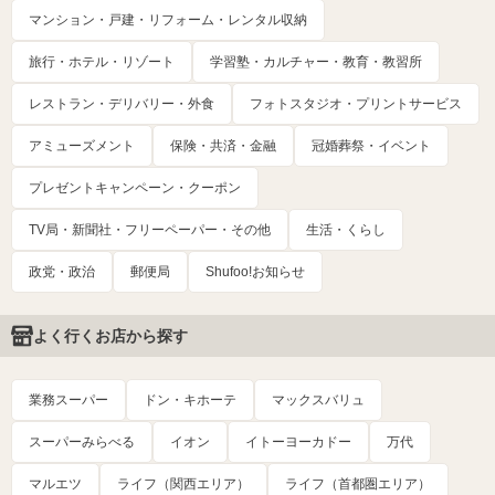
マンション・戸建・リフォーム・レンタル収納
旅行・ホテル・リゾート
学習塾・カルチャー・教育・教習所
レストラン・デリバリー・外食
フォトスタジオ・プリントサービス
アミューズメント
保険・共済・金融
冠婚葬祭・イベント
プレゼントキャンペーン・クーポン
TV局・新聞社・フリーペーパー・その他
生活・くらし
政党・政治
郵便局
Shufoo!お知らせ
よく行くお店から探す
業務スーパー
ドン・キホーテ
マックスバリュ
スーパーみらべる
イオン
イトーヨーカドー
万代
マルエツ
ライフ（関西エリア）
ライフ（首都圏エリア）