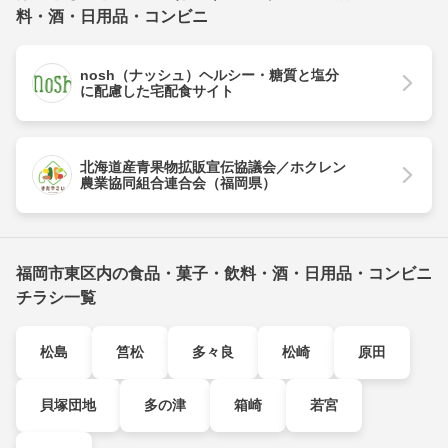
料・酒・日用品・コンビニ
nosh（ナッシュ）ヘルシー・糖質と塩分
に配慮した宅配食サイト
北海道産青果物拡販宣伝協議会／ホクレン
農業協同組合連合会（福岡県）
福岡市東区内の食品・菓子・飲料・酒・日用品・コンビニ
チラシ一覧
松島
筥松
多々良
松崎
原田
貝塚団地
多の津
箱崎
若宮