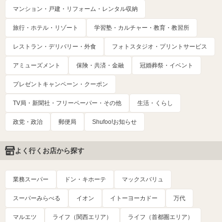
マンション・戸建・リフォーム・レンタル収納
旅行・ホテル・リゾート
学習塾・カルチャー・教育・教習所
レストラン・デリバリー・外食
フォトスタジオ・プリントサービス
アミューズメント
保険・共済・金融
冠婚葬祭・イベント
プレゼントキャンペーン・クーポン
TV局・新聞社・フリーペーパー・その他
生活・くらし
政党・政治
郵便局
Shufoo!お知らせ
よく行くお店から探す
業務スーパー
ドン・キホーテ
マックスバリュ
スーパーみらべる
イオン
イトーヨーカドー
万代
マルエツ
ライフ（関西エリア）
ライフ（首都圏エリア）