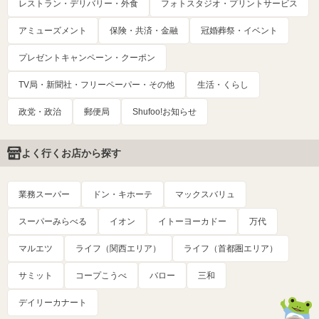
レストラン・デリバリー・外食
フォトスタジオ・プリントサービス
アミューズメント
保険・共済・金融
冠婚葬祭・イベント
プレゼントキャンペーン・クーポン
TV局・新聞社・フリーペーパー・その他
生活・くらし
政党・政治
郵便局
Shufoo!お知らせ
よく行くお店から探す
業務スーパー
ドン・キホーテ
マックスバリュ
スーパーみらべる
イオン
イトーヨーカドー
万代
マルエツ
ライフ（関西エリア）
ライフ（首都圏エリア）
サミット
コープこうべ
バロー
三和
デイリーカナート