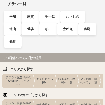
ニチラシ一覧
平澤
志賀
千手堂
むさし台
遠山
菅谷
杉山
太郎丸
廣野
鎌形
この店舗へのその他の経路
エリアから探す
チラシ・広告掲載の
都道府県から
埼玉県の市区
比企郡嵐山町
Shufoo!（シュフ
探す
町村一覧
のチラシ一覧
ー）
エリア×カテゴリから探す
チラシ・広告掲載の
都道府県から
埼玉県の市区
比企郡嵐山町