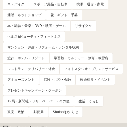
車・バイク
スポーツ用品・自転車
携帯・通信・家電
通販・ネットショップ
花・ギフト・手芸
本・雑誌・音楽・DVD・映画・ゲーム
リサイクル
ヘルス&ビューティ・フィットネス
マンション・戸建・リフォーム・レンタル収納
旅行・ホテル・リゾート
学習塾・カルチャー・教育・教習所
レストラン・デリバリー・外食
フォトスタジオ・プリントサービス
アミューズメント
保険・共済・金融
冠婚葬祭・イベント
プレゼントキャンペーン・クーポン
TV局・新聞社・フリーペーパー・その他
生活・くらし
政党・政治
郵便局
Shufoo!お知らせ