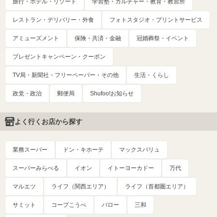
旅行・ホテル・リゾート
学習塾・カルチャー・教育・教習所
レストラン・デリバリー・外食
フォトスタジオ・プリントサービス
アミューズメント
保険・共済・金融
冠婚葬祭・イベント
プレゼントキャンペーン・クーポン
TV局・新聞社・フリーペーパー・その他
生活・くらし
政党・政治
郵便局
Shufoo!お知らせ
よく行くお店から探す
業務スーパー
ドン・キホーテ
マックスバリュ
スーパーみらべる
イオン
イトーヨーカドー
万代
マルエツ
ライフ（関西エリア）
ライフ（首都圏エリア）
サミット
コープこうべ
バロー
三和