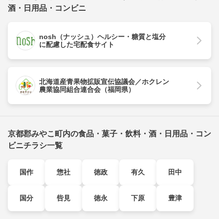
酒・日用品・コンビニ
nosh（ナッシュ）ヘルシー・糖質と塩分
に配慮した宅配食サイト
北海道産青果物拡販宣伝協議会／ホクレン
農業協同組合連合会（福岡県）
京都郡みやこ町内の食品・菓子・飲料・酒・日用品・コン
ビニチラシ一覧
国作
惣社
徳政
有久
田中
国分
呰見
徳永
下原
豊津