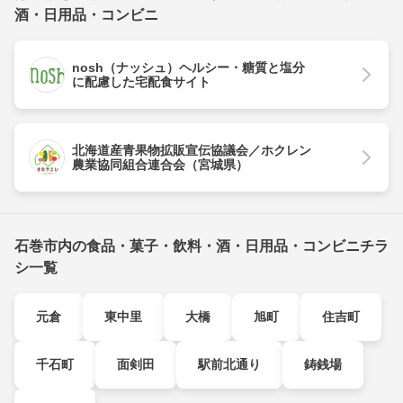
酒・日用品・コンビニ
nosh（ナッシュ）ヘルシー・糖質と塩分
に配慮した宅配食サイト
北海道産青果物拡販宣伝協議会／ホクレン
農業協同組合連合会（宮城県）
石巻市内の食品・菓子・飲料・酒・日用品・コンビニチラ
シ一覧
元倉
東中里
大橋
旭町
住吉町
千石町
面剣田
駅前北通り
鋳銭場