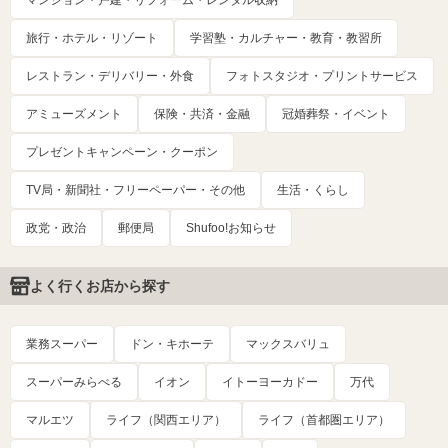
マンション・戸建・リフォーム・レンタル収納
旅行・ホテル・リゾート
学習塾・カルチャー・教育・教習所
レストラン・デリバリー・外食
フォトスタジオ・プリントサービス
アミューズメント
保険・共済・金融
冠婚葬祭・イベント
プレゼントキャンペーン・クーポン
TV局・新聞社・フリーペーパー・その他
生活・くらし
政党・政治
郵便局
Shufoo!お知らせ
よく行くお店から探す
業務スーパー
ドン・キホーテ
マックスバリュ
スーパーみらべる
イオン
イトーヨーカドー
万代
マルエツ
ライフ（関西エリア）
ライフ（首都圏エリア）