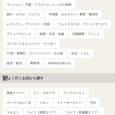
マンション・戸建・リフォーム・レンタル収納
旅行・ホテル・リゾート
学習塾・カルチャー・教育・教習所
レストラン・デリバリー・外食
フォトスタジオ・プリントサービス
アミューズメント
保険・共済・金融
冠婚葬祭・イベント
プレゼントキャンペーン・クーポン
TV局・新聞社・フリーペーパー・その他
生活・くらし
政党・政治
郵便局
Shufoo!お知らせ
よく行くお店から探す
業務スーパー
ドン・キホーテ
マックスバリュ
スーパーみらべる
イオン
イトーヨーカドー
万代
マルエツ
ライフ（関西エリア）
ライフ（首都圏エリア）