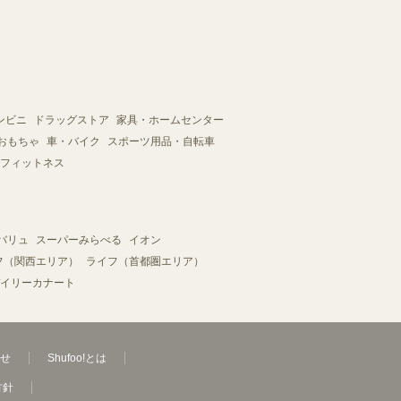
ンビニ
ドラッグストア
家具・ホームセンター
おもちゃ
車・バイク
スポーツ用品・自転車
フィットネス
バリュ
スーパーみらべる
イオン
フ（関西エリア）
ライフ（首都圏エリア）
イリーカナート
せ
Shufoo!とは
方針