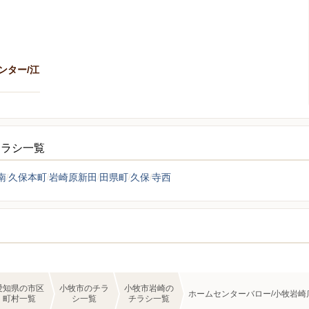
ンター/江
チラシ一覧
南
久保本町
岩崎原新田
田県町
久保
寺西
愛知県の市区
小牧市のチラ
小牧市岩崎の
ホームセンターバロー/小牧岩崎
町村一覧
シ一覧
チラシ一覧