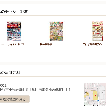
のチラシ 17枚
Cバロータイヤ市場チラシ
秋の農業祭
玉ねぎ苗早期予約
店の店舗詳細
0011
小牧市小牧岩崎山前土地区画事業地内68街区1-1
周辺の地図を見る