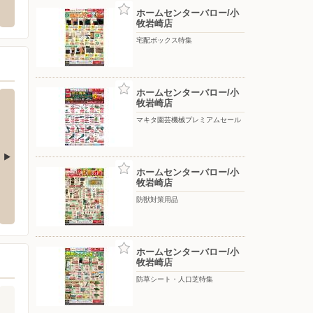
小牧原3-160
〒485-0021 愛知県小牧市大字二重堀字中田1090-1
〒501-
ホームセンターバロー/小
牧岩崎店
宅配ボックス特集
ホームセンターバロー/小
牧岩崎店
マキタ園芸機械プレミアムセール
ホームセンターバロー/小
牧岩崎店
ー/江南店
ホームセンターバロー/高蔵寺店
ホーム
防獣対策用品
西町70
〒487-0024 春日井市大留町4-6-3
〒463-
ホームセンターバロー/小
牧岩崎店
防草シート・人口芝特集