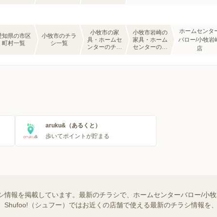
ホームセンタ
小牧市の家
小牧市岩崎の
愛知県の市区
小牧市のチラ
具・ホームセ
家具・ホーム
バロー/小牧岩
町村一覧
シ一覧
ンターのチラ
センターのチ
店
シ一覧
ラシ一覧
aruku&（あるくと）
歩いてポイントが貯まる
シ情報を掲載しています。最新のチラシで、ホームセンターバロー/小
 Shufoo!（シュフー）ではお近くの店舗で使える最新のチラシ情報