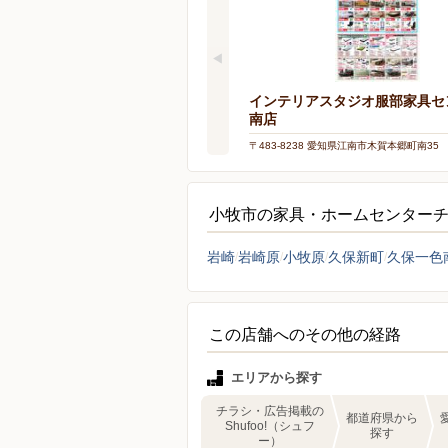
インテリアスタジオ服部家具セ
南店
〒483-8238 愛知県江南市木賀本郷町南35
小牧市の家具・ホームセンター
岩崎
岩崎原
小牧原
久保新町
久保一色
この店舗へのその他の経路
エリアから探す
チラシ・広告掲載の
都道府県から
Shufoo!（シュフ
探す
ー）