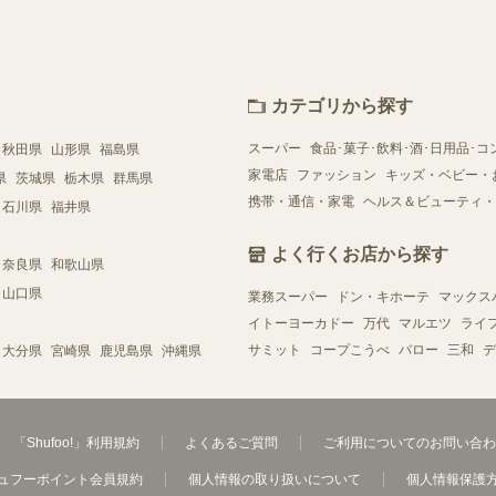
カテゴリから探す
スーパー
食品･菓子･飲料･酒･日用品･コ
秋田県
山形県
福島県
家電店
ファッション
キッズ・ベビー・
県
茨城県
栃木県
群馬県
携帯・通信・家電
ヘルス＆ビューティ・
石川県
福井県
よく行くお店から探す
奈良県
和歌山県
山口県
業務スーパー
ドン・キホーテ
マックス
イトーヨーカドー
万代
マルエツ
ライ
サミット
コープこうべ
バロー
三和
デ
大分県
宮崎県
鹿児島県
沖縄県
「Shufoo!」利用規約
よくあるご質問
ご利用についてのお問い合わ
ュフーポイント会員規約
個人情報の取り扱いについて
個人情報保護