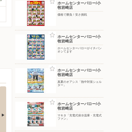
ホームセンターバロー/小
牧岩崎店
価格で勝負！安さ挑戦
ホームセンターバロー/小
牧岩崎店
ホームセンターバローがイチバン
オシてます
ホームセンターバロー/小
牧岩崎店
真夏のオアシス「熱中対策シェル
ター」
ホームセンターバロー/小
牧岩崎店
マキタ「充電式保冷温庫・充電式
ファン」
クランドNew小牧店
ケーズデンキ/小牧店
エディ