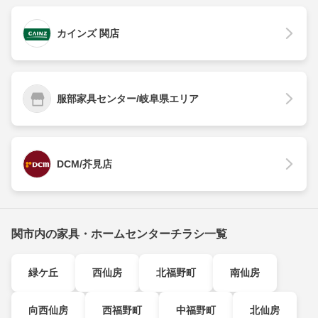
カインズ 関店
服部家具センター/岐阜県エリア
DCM/芥見店
関市内の家具・ホームセンターチラシ一覧
緑ケ丘
西仙房
北福野町
南仙房
向西仙房
西福野町
中福野町
北仙房