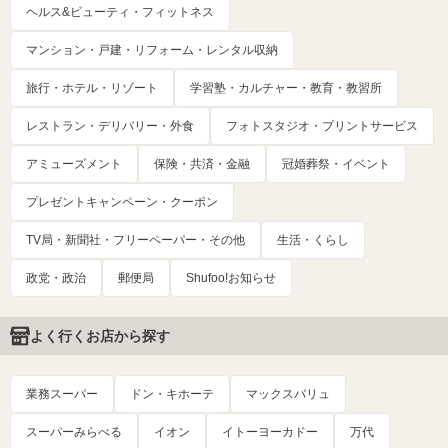
ヘルス&ビューティ・フィットネス
マンション・戸建・リフォーム・レンタル収納
旅行・ホテル・リゾート
学習塾・カルチャー・教育・教習所
レストラン・デリバリー・外食
フォトスタジオ・プリントサービス
アミューズメント
保険・共済・金融
冠婚葬祭・イベント
プレゼントキャンペーン・クーポン
TV局・新聞社・フリーペーパー・その他
生活・くらし
政党・政治
郵便局
Shufoo!お知らせ
よく行くお店から探す
業務スーパー
ドン・キホーテ
マックスバリュ
スーパーみらべる
イオン
イトーヨーカドー
万代